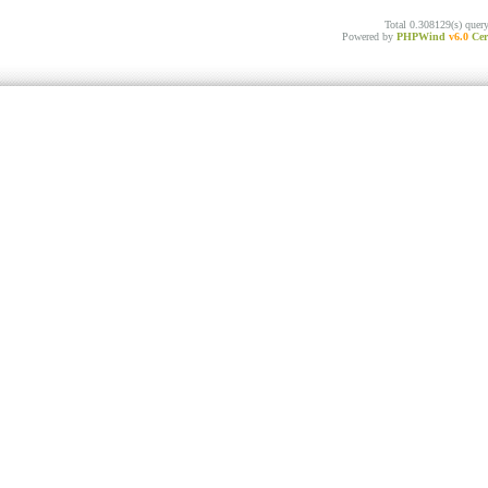
Total 0.308129(s) quer
Powered by
PHPWind
v6.0
Cer