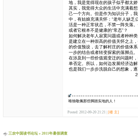
地，我是觉得现在的孩子似乎都太娇
其实，我觉得大众的生活中充满着想
己一个方向。但是作为知识分子，我
中，有姑娘充满关怀：“老年人缺乏
活是一种正常状态，不禁一阵失落。但
或者它根本不是健康的“常态”？
如何解决老年人寂寞问题或者种种类
是建立在一种崇高的价值关怀之上，
的价值预设，去了解村庄的价值体系
一步的结合或者转变探索的落脚点。
在涉及到一些价值观变迁的问题时，
单否定。所以，如何边发展经济边解
也是我们一步步洗脱自己的想象，逐
2011年8月9
唯独敬佩那些脚踏实地的人！
Posted: 2012-09-20 21:21 |
[楼 主]
三农中国读书论坛
»
2011年暑假调查