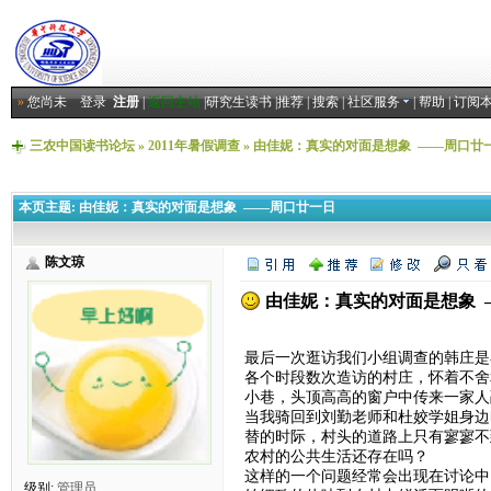
»
您尚未
登录
注册
|
返回主站
|
研究生读书
|
推荐
|
搜索
|
社区服务
|
帮助
|
订阅
三农中国读书论坛
»
2011年暑假调查
»
由佳妮：真实的对面是想象 ——周口廿
本页主题:
由佳妮：真实的对面是想象 ——周口廿一日
陈文琼
由佳妮：真实的对面是想象 
最后一次逛访我们小组调查的韩庄是
各个时段数次造访的村庄，怀着不舍
小巷，头顶高高的窗户中传来一家人
当我骑回到刘勤老师和杜姣学姐身边
替的时际，村头的道路上只有寥寥不
农村的公共生活还存在吗？
这样的一个问题经常会出现在讨论中
级别:
管理员