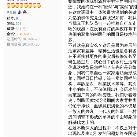
始细致的体味到农村中鲜活而明晰的
迁，我始终在一种“应然”与“实然”
在这次调研中，体验最为深刻的关键
九亿的群体究竟生存状况如何，我从
精华:
0
当我真正和队员们一起推着自行车走
发帖:
304
晰的观感：在没有路灯的黑夜序幕下
威望:
304 点
金钱:
热闹的聚集的村民们的面目是模糊的
3040 RMB
注册时间:2010-02-28
多。
最后登录:2016-03-26
不过这是真实么？这只是最为表层的
活家家有差异，精神生活也是各有各
在不断接触更多的事实后被修复甚至
研生活过后，我心目中的乡村生活有
你说这模型是怎样的？首先它是分阶
象，到我们靠自己一家家走访而形成
菜，同样日日忙碌，统一卖给同样的
构，年龄层次，种菜技术等等。其次
小小的韩庄，不仅体现出社会层次的
而范围广阔的种种变迁。我们听着老
史，到民国黄水泛滥期间大家背井离
们忙于挣钱，血缘意识淡化的不仅是
一族人的兴衰，一代人的纠葛，一村
浅闻初瞥下形成的单薄的平面印象所
解基础之上的。
在这不断深入的过程中，不仅是对于
出现以及由此引发的问题始终在困惑