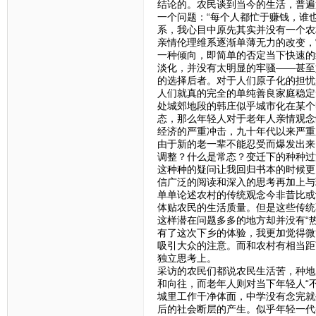
结论的。农民谈到当今的生活，普遍
一个问题：“每个人都忙于赚钱，谁
系，我心目中原先其实并没有一个农
亲情伦理维系逐渐单薄无力的改变，
一种倾向，即简单的否定当下快速的
淡化，并没有太明显的牢骚——甚至
的选择后者。对于人们原子化的担忧
人们就真的完全的单纯善良家庭稳定
处城郊地段的韩庄似乎城市化在某个
态，那么年轻人对于老年人亲情观念
经济的严重冲击，九十年代以来严重
由于新的老一辈不能忍受而爆发出来
调整？什么是常态？变迁下的种种过
这种种的疑问让我回归书本的时候更
信广泛的阅读和深入的思考再加上与
单单论述农村的传统观念今非昔比或
体贴农民的生活质量。但是这些传统
这样潜在问题多多的地方却并没有“
有了这次下乡的体验，我更加觉得微
吸引大众的注意。而和农村有相当距
独立思考上。
采访的农民们都说农民生活苦，种地
和向往，而老年人则对当下年轻人“
城里工作干净体面，中学没有念完就
后的社会断层的产生。似乎年轻一代