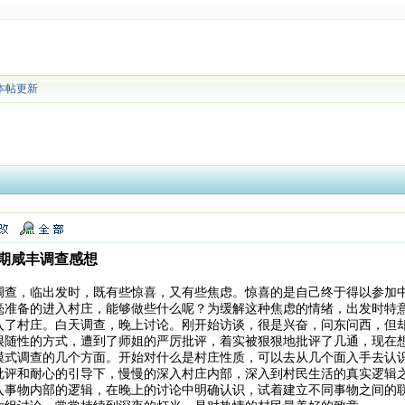
本帖更新
暑期咸丰调查感想
调查，临出发时，既有些惊喜，又有些焦虑。惊喜的是自己终于得以参加
毫准备的进入村庄，能够做些什么呢？为缓解这种焦虑的情绪，出发时特
入了村庄。白天调查，晚上讨论。刚开始访谈，很是兴奋，问东问西，但
很随性的方式，遭到了师姐的严厉批评，着实被狠狠地批评了几通，现在
模式调查的几个方面。开始对什么是村庄性质，可以去从几个面入手去认
批评和耐心的引导下，慢慢的深入村庄内部，深入到村民生活的真实逻辑
入事物内部的逻辑，在晚上的讨论中明确认识，试着建立不同事物之间的