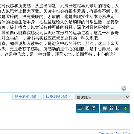
的时代感和历史感，从提出问题，到展开过程再到最后的结论，大
给人以思考上极大享受。阅读中也会有很多矛盾，有很多不解，但
常是零碎的、没有关联的、矛盾的，这是由现实生活本身所决定
具体的社会生活本身，往往呈现给人的是琐碎的日常生活，是复杂
抽象，提升概念，以尝试各种可能的解释，深化对具体事物的认
，甚至自己能真实感受到认识正在形成的运动过程，这是一种很奇
的对立与统一，读书与实践应该就是这样的一种关系吧。
调查。如果说加入读书会，是进入中心的开始，那么，这二十余天
认识，更是收获了感动。所感动的是中心的团队，是中心师兄、师
念。这是种信念，是一种力量，顶天立地，长期坚持，中心的这句
帖子浏览记录
版块浏览记录
Contact us
|
Wap
|
Top