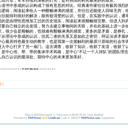
大组讨论，常常持续到深夜的灯光，是对热情的村民最美好的致意。
从读书中形成的认识构成了很有意思的对比。经典著作家往往有极其强烈
的逻辑，阅读起来给人一种酣畅淋漓的感觉，并往往还能使人回味无穷，
往往能得到很好的解决，能有较清楚的认识。但是，在实践中的认识，通
现的是由理性思维加工过的历史现实，阅读起来很顺畅很完整。但进入到
需要自己独立的去发现，努力去建立事物间的关联，并在此基础上进一步
识，很少会是顺畅的，也很难有酣畅淋漓的感觉，更多的是矛盾，是挣扎
于从理论中形成的认识，但其二者的关系又是如此之密切，辩证法讲矛盾
中心最具特色最生动的教学，也是我第一次接触到的最原汁原味的社会学
进入中心打开了另一扇门。这次调查，收获了知识，收获了友谊，收获了
，是中心传、帮、带的集体学术风格，是中心“不让一个人掉队”的团队理
入自己认识的最深处。期待中心的未来更加美好。
！
主]
Total 0.303592(s) query 3, Time now is:08-09 20:04, Gzip disabled
Powered by
PHPWind
v6.0
Certificate
Code © 2003-07
PHPWind.com
Corporation