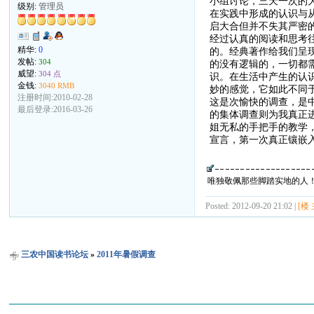
小组讨论，三天一次的
级别:
管理员
在实践中形成的认识与
启大合但并不失其严密
经过认真的阅读和思考
精华:
0
的。经典著作给我们呈
发帖:
304
的没有逻辑的，一切都
威望:
304 点
识。在生活中产生的认
金钱:
3040 RMB
妙的感觉，它如此不同
注册时间:2010-02-28
这是次愉快的调查，是
最后登录:2016-03-26
的集体调查则为我真正
姐无私的手把手的教学
宣言，第一次真正镶嵌
唯独敬佩那些脚踏实地的人
Posted: 2012-09-20 21:02 |
[楼 
三农中国读书论坛
»
2011年暑假调查