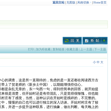
返回主站
|
无图版
|
风格切换
|
Home首页
打印
|
加为IE收藏
|
复制链接
|
收藏主题
|
上一主题
|
下一主题
小
中
大
中心的调查，这是所一直期待的，焦虑的是一直还都在阅读西方古
意带上了贺老师的《新乡土中国》，以期能增强些信心。
却都是杂乱无章的，东一句西一句，得到些简单的回答，就开始提
想来很是清楚，但开始时还是有些混乱，只是觉得很惭愧，但也能
识村庄有了感觉，当然，这种认识在开始时是残碎的，不完整的。
之中，慢慢的自己也可以进行独立的深入访谈。开始对村庄有了较
联系，并进一步提升这种联系，进行抽象，做出判断。每天晚上的