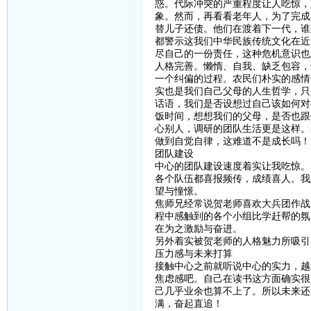
惑。代际冲突的严重程度让人吃惊，
象。然而，再看看老年人，为了完成
替儿子还债。他们在渡着下一代，谁
都警示这我们中华民族传统文化在近
尽自己的一份责任，这种危机意识也
人格完善。懒惰、自我、缺乏包容，
一个纠偏的过程。农民们朴实的感情
实也是我们自己父母的人生哲学，只
话语，我们是否设想过自己该如何对
饭时间，想想我们的父母，是否也跟
心别人，调研的团队生活更是这样。
做到自觉自律，这难道不是成长吗！
团队建设
中心的团队建设速度着实让我吃惊。
各个队伍都喜报频传，成绩喜人。我
望与憧憬。
焦师兄经常说贺老师喜欢大兵团作战
程中感触到的各个小组比学赶帮的氛
在为之激励与奋进。
另外着实被贺老师的人格魅力所吸引
压力感与未来打算
接触中心之前就听说中心的实力，越
焦虑感吧。自己在读书这方面确实很
己几乎业余也算不上了。所以未来还
满，奋起直追！