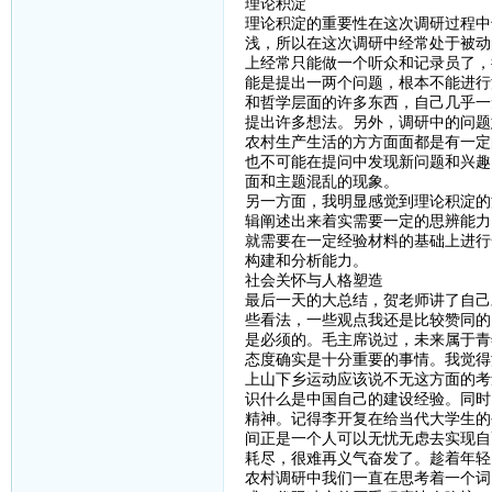
理论积淀
理论积淀的重要性在这次调研过程中
浅，所以在这次调研中经常处于被动
上经常只能做一个听众和记录员了，
能是提出一两个问题，根本不能进行
和哲学层面的许多东西，自己几乎一
提出许多想法。另外，调研中的问题
农村生产生活的方方面面都是有一定
也不可能在提问中发现新问题和兴趣
面和主题混乱的现象。
另一方面，我明显感觉到理论积淀的
辑阐述出来着实需要一定的思辨能力
就需要在一定经验材料的基础上进行
构建和分析能力。
社会关怀与人格塑造
最后一天的大总结，贺老师讲了自己
些看法，一些观点我还是比较赞同的
是必须的。毛主席说过，未来属于青
态度确实是十分重要的事情。我觉得
上山下乡运动应该说不无这方面的考
识什么是中国自己的建设经验。同时
精神。记得李开复在给当代大学生的
间正是一个人可以无忧无虑去实现自
耗尽，很难再义气奋发了。趁着年轻
农村调研中我们一直在思考着一个词