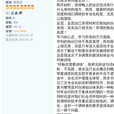
也就没有问题意识了。
级别:
管理员
刚开始时，觉得晚上的会议也没有什
什么奇特的地方。然而，随着时间的
深度和咱们调研的专业化程度。尤其
精华:
0
让我震惊。
发帖:
304
反思，反思自己所谓对村庄熟知的自
威望:
304 点
发现：其实自己很无知！所谓的熟知
金钱:
3040 RMB
高度！
注册时间:2010-02-28
学习的心态，学习所有的方方面面。
最后登录:2016-03-26
学到的知识已经不再是真理，而你面
上很完美，但是只有深入基层你才会
层次了解这个制度在农村实施现状背
这是我这次下乡调查的最深刻体会与
经验训练
“经验也需要训练”，焦师兄的这句
际，不实践，就永远只会从概念到概
明显感觉到其实哲学更多的不在于逻
命中，在生活中慢慢去体悟，而非书
过三次专业化的农村调研经历，你就
集与整理是对自身知识体系的一种检
经常会问到关于集体化时期的一些农
同时也是对我们社会关怀指向的一种
前调研的技术含量还是比较低的。调
化，这对一个调研者的要求是很高的
注一两个问题。