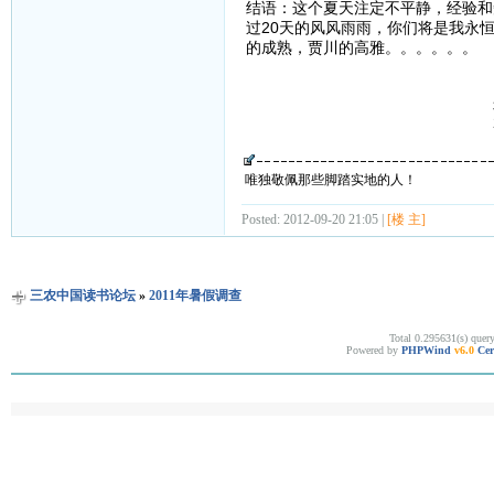
结语：这个夏天注定不平静，经验和
过20天的风风雨雨，你们将是我永
的成熟，贾川的高雅。。。。。。
郑
2011/7/
唯独敬佩那些脚踏实地的人！
Posted: 2012-09-20 21:05 |
[楼 主]
三农中国读书论坛
»
2011年暑假调查
Total 0.295631(s) quer
Powered by
PHPWind
v6.0
Cer