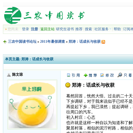
»
您尚未
登录
注册
|
返回主站
|
研究生读书
|
推荐
|
搜索
|
社区服务
|
帮助
|
订阅
三农中国读书论坛
»
2011年暑假调查
»
郑涛：话成长与收获
本页主题:
郑涛：话成长与收获
陈文琼
郑涛：话成长与收获
蓦然回首，恍然大悟。过去的二十天
下乡调研，对于我来说似乎已经不是
再提起下乡，我已漠然；提起调研，
往周口的汽车。
初入村庄：心态
也许就是这样一种自以为知道和了解
聚居村落，相似的泥泞村路，相似的