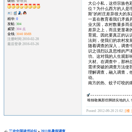
级别:
管理员
大公小私，这些宗族色
位？为什么西方的人是
斯”的村庄差异很大的
一直在教育着我们矛盾
精华:
0
发帖:
业大国，农村数量多而
304
威望:
304 点
差异之上，而且更显著
金钱:
3040 RMB
育观。因此要真正的认
注册时间:2010-02-28
法则，使我们的农村发
最后登录:2016-03-26
随着调查的深入，调查
识之强烈以及思维的严
功。这对我的人生观影
大材。在调查中，那种
需求突破的调查方法使
理解调查，融入调查，
动。
南方的热、蚊子叮咬的
唯独敬佩那些脚踏实地的人
Posted: 2012-09-20 21:02 |
[楼 
三农中国读书论坛
»
2011年暑假调查