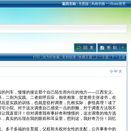
返回主站
|
无图版
|
风格切换
|
Home首页
打印
|
加为IE收藏
|
复制链接
|
收藏主题
|
上一主题
|
下一主题
小
中
大
西的列车，慢慢的接近那个自己陌生而向往的地方——江西安义。
书，二则为实践。二者前呼后应，相依相靠，贺老师主张读书，在
书后是实践的训练，也就是驻村调查，扎根实际，参悟真理！读了
村宅小院。对于这次调查自己感觉一点的胆颤，对于调查方法我不
疑让我直冒汗！但对调查我有事好奇和憧憬的，这次调查的地方选
本，真实的出现在我的眼前和耳朵里，想到这，我好奇万分！回忆
代、多子多福的生育观，父权和夫权对女性的支配，公共事务中的