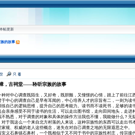
本帖更新
宗族的故事
樟，古祠堂——聆听宗族的故事
一种对中心调查既陌生，又好奇，既胆颤，又憧憬的心情，踏上了前往江
对于中心的调查自己是早有耳闻的，中心培养人才的宗旨有二，一则为读
训练自己的逻辑思维，提升自己的思考能力。读书而不读死书，足够的读
机会亲身感受不同于读书的生活，可以走出图书馆，走向田间地头，走进
我不熟悉，对于调查的对象和具体的操作方法我也不懂，我能做什么？无
，对于我这么一个来自北方村落的人来说，这种宗族性的东西可以走出书
堂家规、权威的老人这些概念，迷失在对自己调查之地的无限遐思之中。
西安义石鼻镇石鼻村，一个既相似于又不同于书中的宗族性村庄，传宗接