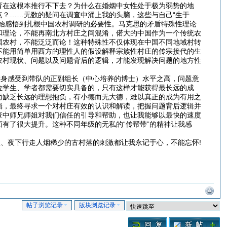
育在这根本推行不下去？为什么在婚姻中女性处于极为弱势的地
？……无数的疑问在调查中涌上我的头脑，这些与自己“生于
始感悟到扎根中国农村调研的必要性。马克思的矛盾特殊性理论
和理论，不能再南北方村庄之间混淆，偌大的中国作为一个传统农
国农村，不能泛泛而论！这种特殊性不仅体现在中国不同地域村转
不能用简单用西方的理性人的假设解释宗族性村庄的传宗接代的生
农村现状、问题以及问题背后的逻辑，才能发现解决问题的地方性
亲身感受到带队的正副组长（中心培养的博士）水平之高，问题意
位学生、学者都需要切实具备的，只有这样才能获得最长远的成
而缺乏长远的理想抱负，有小德而无大德，难以真正的成为有用之
辑，最终寻求一个对村庄有效的认识和解读，把握问题背后逻辑并
查中师兄师姐对我们信任的引导和帮助，也让我能够以最快的速度
有了很大提升。这种不同年级的无私的“传帮带”的精神让我感
组、夜下行走人烟稀少的古村落的刺激都让我永记于心，不能忘怀!
帖子浏览记录
版块浏览记录