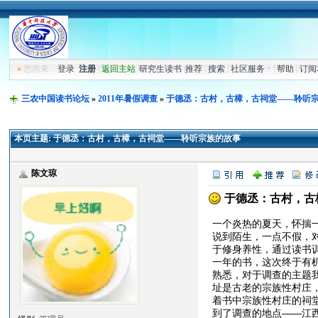
»
您尚未
登录
注册
|
返回主站
|
研究生读书
|
推荐
|
搜索
|
社区服务
|
帮助
|
订阅
三农中国读书论坛
»
2011年暑假调查
»
于德丞：古村，古樟，古祠堂——聆听
本页主题:
于德丞：古村，古樟，古祠堂——聆听宗族的故事
陈文琼
于德丞：古村，古
一个炎热的夏天，怀揣
说到陌生，一点不假，
于修身养性，通过读书
一年的书，这次终于有
熟悉，对于调查的主题
址是古老的宗族性村庄
着书中宗族性村庄的祠
到了调查的地点——江