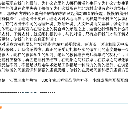
彩都展现在我们的眼前。为什么这里的人拼死拼活的生仔？为什么计划生
理性的假设在这里失去了价值？为什么我所在的北方村庄没有这些典型特点
东西，那些西方理论不能完全解释的东西激起我对调查的兴趣，慢慢的我开
具有特殊性，理论出于实践，理论因时因地而异，同样是关于村庄的认识
杂，它们因出于不同的地理环境、政治环境、人文环境而又差异，谈论中
的体现在中国与西方在理论上的契合点的矛盾之上，这也让我懂得为什么
识农村、了解农村，就必须扎根其中，与其对话，只有这样我们才能了解
展更好，使我们的社会真正和谐！
中对调查方法和团队的“传帮带”的精神感受颇深。在访谈、讨论和聊天中
谨和敏锐，让我倍感震惊。真正的感受到扎根务实的做学问的态度是每一
响很大，现在的很多学生的学习、老师的教育培养充斥着单纯的功利性，
总揽村庄整体，再去把握村庄细节，在现象之间找联系，在联系之间求逻
我受益不浅，不管是以后走学术还是工作都是一种能力的质的提升。在调
他们敏感的问题意识和超强的逻辑思维，使我的在思考问题和提升逻辑方面
痛楚、江西老表的热情、800年古老祠堂凸显的神圣、小组成员的互帮互
！
主]