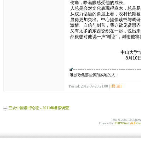
伤痛，睁着眼感受他的成长。
人总是会对文化表现得麻木，总是易
从权力话语的角度上看，农村长期被
显得更加突出。中心提倡读书与调研
激情、自信与刻苦，我亦欲见贤思齐
又有太多的东西交织在一起，说出来
然很想对他说一声“谢谢”，谢谢他
中山大学博雅学院
8月10日晚于
唯独敬佩那些脚踏实地的人！
Posted: 2012-09-20 21:00 |
[楼 主]
三农中国读书论坛
»
2011年暑假调查
Total 0.268012(s) quer
Powered by
PHPWind
v6.0
Cer