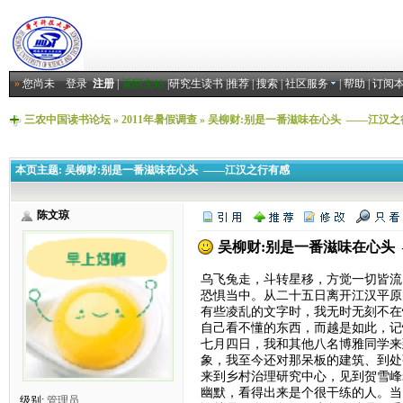
»
您尚未
登录
注册
|
返回主站
|
研究生读书
|
推荐
|
搜索
|
社区服务
|
帮助
|
订阅
三农中国读书论坛
»
2011年暑假调查
»
吴柳财:别是一番滋味在心头 ——江汉之
本页主题:
吴柳财:别是一番滋味在心头 ——江汉之行有感
陈文琼
吴柳财:别是一番滋味在心头
乌飞兔走，斗转星移，方觉一切皆流
恐惧当中。从二十五日离开江汉平原
有些凌乱的文字时，我无时无刻不在
自己看不懂的东西，而越是如此，记
七月四日，我和其他八名博雅同学来
象，我至今还对那呆板的建筑、到处
来到乡村治理研究中心，见到贺雪峰
幽默，看得出来是个很干练的人。当
级别:
管理员