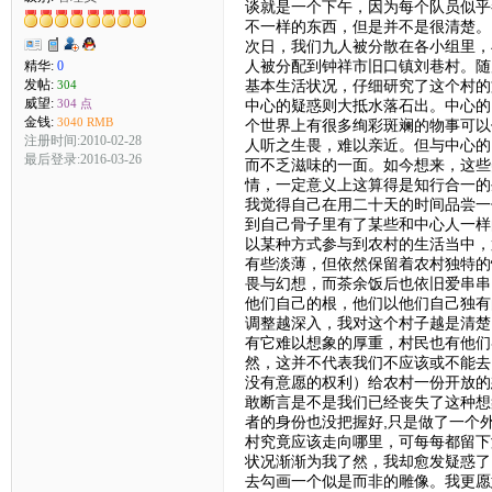
谈就是一个下午，因为每个队员似乎
不一样的东西，但是并不是很清楚。
次日，我们九人被分散在各小组里，
人被分配到钟祥市旧口镇刘巷村。随
精华:
0
发帖:
基本生活状况，仔细研究了这个村的
304
威望:
304 点
中心的疑惑则大抵水落石出。中心的
金钱:
3040 RMB
个世界上有很多绚彩斑斓的物事可以
注册时间:2010-02-28
人听之生畏，难以亲近。但与中心的
最后登录:2016-03-26
而不乏滋味的一面。如今想来，这些
情，一定意义上这算得是知行合一的
我觉得自己在用二十天的时间品尝一
到自己骨子里有了某些和中心人一样
以某种方式参与到农村的生活当中，
有些淡薄，但依然保留着农村独特的
畏与幻想，而茶余饭后也依旧爱串串
他们自己的根，他们以他们自己独有
调整越深入，我对这个村子越是清楚
有它难以想象的厚重，村民也有他们
然，这并不代表我们不应该或不能去
没有意愿的权利）给农村一份开放的
敢断言是不是我们已经丧失了这种想
者的身份也没把握好,只是做了一个
村究竟应该走向哪里，可每每都留下
状况渐渐为我了然，我却愈发疑惑了
去勾画一个似是而非的雕像。我更愿