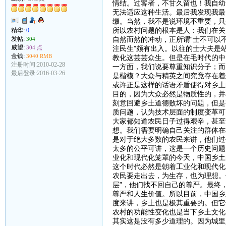
情结。过客者，不甘久留也！我自幼
无法适应这种生活。最后我发现我最
缀。当然，我不是说环境不重要，只
所以农村问题的根本是人：我们在关
精华:
0
发帖:
自然而然的冲动，正所谓“士不可以不
304
威望:
304 点
注民生”颇有出入。以往的士大夫是
金钱:
3040 RMB
教化这芸芸众生。但是在毛时代的中
注册时间:2010-02-28
一方面，我们说要尊重知识分子；而
最后登录:2016-03-26
是楷模？大众与精英之间究竟存在着
或许正是这样的话语矛盾使得对乡土
目的，因为大众必然是物质性的，并
刻意回避乡土道德败坏的问题，但是
质问题，认为技术层面的制度变革可
大家都知道农民日子过得艰辛，甚至
想。我们需要明确自己关注的群体在
是对于绝大多数的农民来讲，他们过
太多的公平可讲，这是一个历史问题
业化和现代化笼罩的今天，中国乡土
这个时代必然是朝着工业化和现代化
农民要走出去，为生存，也为理想。
层”，他们找不回自己的尊严。最终
尊严和人生价值。所以目前，中国乡
度来讲，乡土也是极其重要的。但它
农村的功能性变化也是当下乡土文化
其实这是没有多少道理的。因为城里