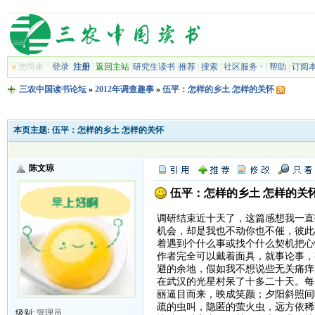
»
您尚未
登录
注册
|
返回主站
|
研究生读书
|
推荐
|
搜索
|
社区服务
|
帮助
|
订阅
三农中国读书论坛
»
2012年调查趣事
»
伍平：怎样的乡土 怎样的关怀
本页主题:
伍平：怎样的乡土 怎样的关怀
陈文琼
伍平：怎样的乡土 怎样的关
调研结束近十天了，这篇感想我一直
机会，却是我也不动你也不催，彼此
着遇到个什么事或找个什么契机把心
作者完全可以戴着面具，就事论事，
避的余地，假如我不想说些无关痛痒
在武汉的光星村呆了十多二十天。每
丽逼目而来，映成笑颜；夕阳斜照间
疏的虫叫，隐匿的萤火虫，远方依稀
级别:
管理员