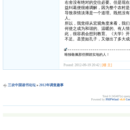
右舍没有绝对的交往必要。但是现在
益纠葛便很难调解，因为整个农村是
导致亲情淡薄是一个道理。既然没有
人。
所以，我觉得从宏观角度来看，我们
何使之成为和谐的、温暖的、有人情
此，很容易会想到教育。《大学》开
不足。圣贤如孔子，又做出了多大成
唯独敬佩那些脚踏实地的人！
Posted: 2012-09-19 20:42 |
[楼 主]
三农中国读书论坛
»
2012年调查趣事
Total 0.245407(s) quer
Powered by
PHPWind
v6.0
Cer