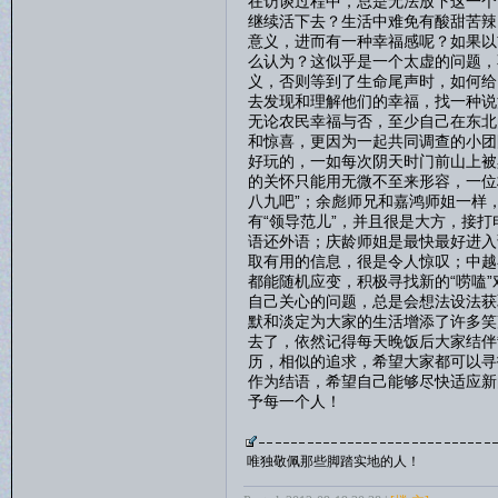
在访谈过程中，总是无法放下这一个
继续活下去？生活中难免有酸甜苦辣
意义，进而有一种幸福感呢？如果以
么认为？这似乎是一个太虚的问题，
义，否则等到了生命尾声时，如何给
去发现和理解他们的幸福，找一种说
无论农民幸福与否，至少自己在东北
和惊喜，更因为一起共同调查的小团
好玩的，一如每次阴天时门前山上被
的关怀只能用无微不至来形容，一位
八九吧”；余彪师兄和嘉鸿师姐一样
有“领导范儿”，并且很是大方，接
语还外语；庆龄师姐是最快最好进入
取有用的信息，很是令人惊叹；中越
都能随机应变，积极寻找新的“唠嗑
自己关心的问题，总是会想法设法获
默和淡定为大家的生活增添了许多笑
去了，依然记得每天晚饭后大家结伴
历，相似的追求，希望大家都可以寻
作为结语，希望自己能够尽快适应新
予每一个人！
唯独敬佩那些脚踏实地的人！