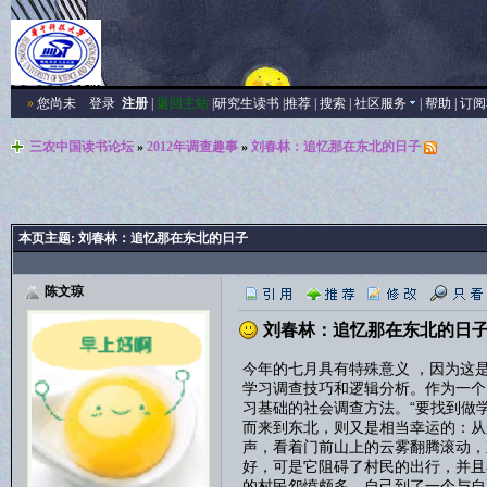
»
您尚未
登录
注册
|
返回主站
|
研究生读书
|
推荐
|
搜索
|
社区服务
|
帮助
|
订阅
三农中国读书论坛
»
2012年调查趣事
»
刘春林：追忆那在东北的日子
本页主题:
刘春林：追忆那在东北的日子
陈文琼
刘春林：追忆那在东北的日
今年的七月具有特殊意义 ，因为这
学习调查技巧和逻辑分析。作为一个
习基础的社会调查方法。“要找到做
而来到东北，则又是相当幸运的：从
声，看着门前山上的云雾翻腾滚动，
好，可是它阻碍了村民的出行，并且
的村民怨愤颇多。自己到了一个与自