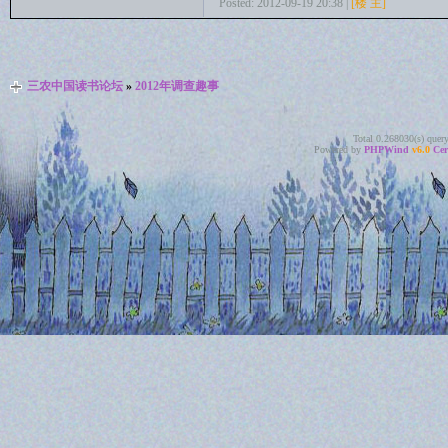
Posted: 2012-09-19 20:38 |
[楼 主]
三农中国读书论坛
»
2012年调查趣事
Total 0.268030(s) quer
Powered by
PHPWind
v6.0
Cer