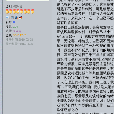
是也就有了不少矽肺病人；这里搞林
级别:
管理员
引起了不少矛盾和纠纷。可是细想之
代的关系复杂多样；非农收入开始占
基本的。来到东北，在一个自己不熟
是有许多惊喜。
精华:
0
发帖:
最令自己感受深刻的，是突然发现自
304
威望:
304 点
正认识与理解农村。对于自己从小生
金钱:
3040 RMB
多“应该如何”，让我很难尊重农村
注册时间:2010-02-28
果，无论哪一种情况，自己要不因为
最后登录:2016-03-26
这次调查则教给我了一种客观的态度
时，我也不得不反思，村子内的规则
行，甚至有效运行了千百年？而国家
政策时，是利用而非不顾“社区内的
经验的积累，应该是最需要注意和迫
但是在我们获取这些经验过程中，有
原因是农村远比城市等其他领域容易
谈，因为我们的工作并不能给他们带
个人心理上的平衡。我们可以说，我
者”，否则我们就没理由要求别人配
映农村实际，能够影响国家政策，能
激的态度，尽量顾及访谈对象的情绪
不能因为这个而不去调查，因为我们
或许只有做好本职的调查工作，在工
常怀感恩之心。