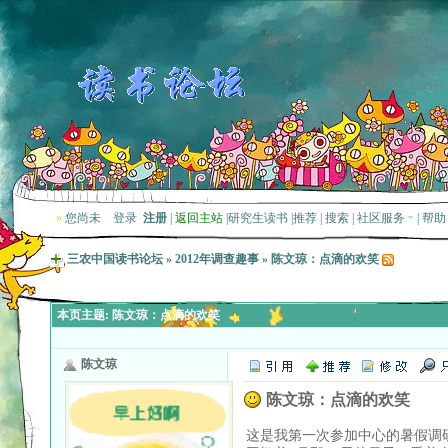
»
您尚未
登录
注册
|
返回主站
|
研究生读书
|
推荐
|
搜索
|
社区服务
|
帮助
三农中国读书论坛
»
2012年调查趣事
»
陈文琼：点滴的欢笑
本页主题:
陈文琼：点滴的欢笑
陈文琼
陈文琼：点滴的欢笑
这是我第一次参加中心的暑假调