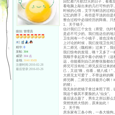
回忆着7月那22天的日子，看
看电脑上敲出来的几行可怜的字
时候的心情，文字与鲜活的过程
记忆的匣子，有些是平淡的但是
整合过程中必须经历的阵痛。只
1、关于镜子。
估计我们三个女生（席莹、仇叶
级别:
管理员
是必不可少的。我们抵达住的地
卫生间有一个小镜子，谁也没有
上讨论的时候，我们发现卫生间
天二师兄（魏程林）过来了，我
精华:
0
发帖:
我们惊奇的发现，咦？又多了一
304
威望:
304 点
我顺手拿起其中最小的镜子（这
金钱:
3040 RMB
远，你能看到自己的整张脸都在
注册时间:2010-02-28
师兄可没有给二师兄反应过来的机
最后登录:2016-03-26
己，又说“咦，你看，猪八戒！
大师兄太可爱了，不带这样的啊！
师兄啊，二师兄笑得最开心啊！
的猪）。
我无奈的把镜子拿过来照了照，叹
我这个极其不要脸的人“仙女”。
最后该点题了，男生之所以那么
突然恍然大悟的，原来如此！
2、关于狗
房东家有三条小狗，一条大狼狗