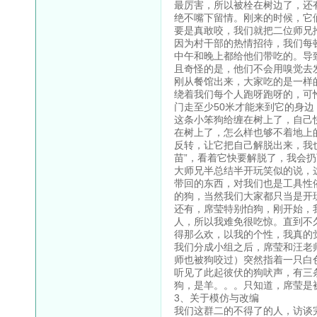
最厉害，所以被栓在树边了，还
绝不嘴下留情。刚来的时候，它
要是真敢咬，我们就把二位师兄
因为村干部的热情招待，我们每
中午和晚上都给他们带吃的。导
且奇怪的是，他们不会用嗅觉去
刚从餐馆出来，大家吃的是一样
绕着我们每个人跑呀跑呀的，可
门走至少50米才能来到它的身
这条小笨狗给缠在树上了，自己
在树上了，怎么样也够不着地上
反转，让它把自己解脱出来，我
苗”，看着它快要解脱了，我会
大师兄半总结半开玩笑似的说，
带回的东西，对我们也是工具性
的狗，当然我们大家都只当是开
还有，席莹特别怕狗，刚开始，
人，所以我难免很吃惊。直到不
得那么欢，以我的个性，我真的
我们分成小组之后，席莹和汪老
师也被狗咬过）突然指着一只白
听见了此起彼伏的狗吠声，有三
狗，是羊。。。只知道，席莹是
3、关于模仿与改编
我们这群二的不得了的人，访谈