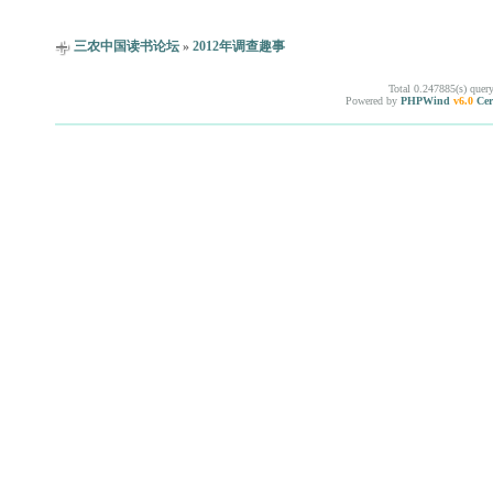
三农中国读书论坛
»
2012年调查趣事
Total 0.247885(s) quer
Powered by
PHPWind
v6.0
Cer