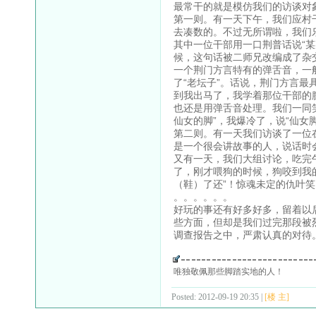
最常干的就是模仿我们的访谈对
第一则。有一天下午，我们应村
去凑数的。不过无所谓啦，我们
其中一位干部用一口荆普话说“
候，这句话被二师兄改编成了杂
一个荆门方言特有的弹舌音，一般
了“老坛子”。话说，荆门方言
到我出马了，我学着那位干部的腔
也还是用弹舌音处理。我们一同
仙女的脚”，我爆冷了，说“仙女脚
第二则。有一天我们访谈了一位
是一个很会讲故事的人，说话时
又有一天，我们大组讨论，吃完
了，刚才喂狗的时候，狗咬到我
（鞋）了还”！惊魂未定的仇叶
。。。。。。
好玩的事还有好多好多，留着以
些方面，但却是我们过完那段被
调查报告之中，严肃认真的对待
唯独敬佩那些脚踏实地的人！
Posted: 2012-09-19 20:35 |
[楼 主]