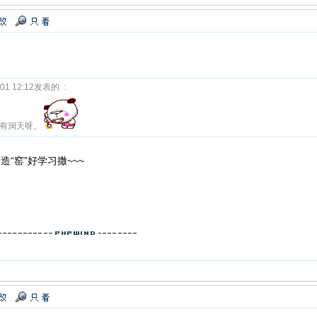
1 12:12发表的 :
别有洞天呀。
造“窑”好学习撒~~~