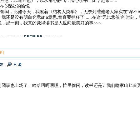
注意：非造谣也），以求清心静气，潜心读书，比学赶帮......
心深处的愉悦
闷，比如今天，我瞅着《结构人类学》，无奈列维他老人家实在“深不可
还是没有明白究竟sha意思,简直要抓狂了......在这“无比悲催”的时
，那一刻，我真的觉得读书是人世间最美好的事~~~
主]
的囧事也上场了，哈哈呵呵嘿嘿，忙里偷闲，读书还是让我们喻家山匕首