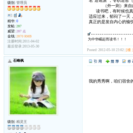
名“造谣派”，专职造窑（
级别:
管理员
（外一则）来自内
读书吧，有时候也真郁
适应过来，郁闷了一天，我
精华:
0
真正的是发自内心的愉悦
发帖:
287
威望:
287 点
金钱:
2870 RMB
为中华崛起而读书！！！
注册时间:2011-04-02
最后登录:2013-05-30
Posted: 2012-05-10 23:02 |
[楼 
石峰枫
我的秀秀啊，咱们宿舍
级别:
精灵王