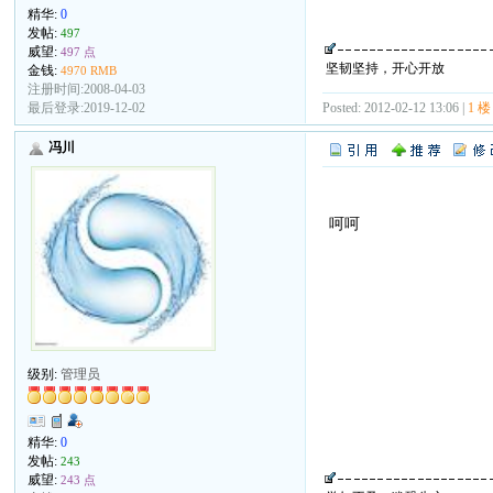
精华:
0
发帖:
497
威望:
497 点
坚韧坚持，开心开放
金钱:
4970 RMB
注册时间:2008-04-03
Posted: 2012-02-12 13:06 |
1 楼
最后登录:2019-12-02
冯川
呵呵
级别:
管理员
精华:
0
发帖:
243
威望:
243 点