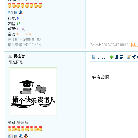
精华:
0
发帖:
65
威望:
65 点
金钱:
650 RMB
注册时间:2008-04-08
最后登录:2017-10-18
Posted: 2012-02-12 00:13 |
[楼 
夏柱智
阳光阳刚
好有趣啊
级别:
管理员