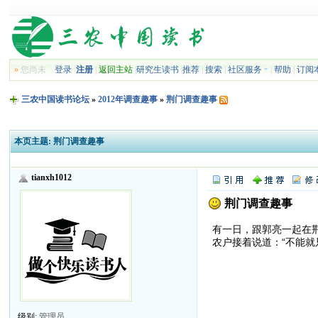
»
您尚未
登录
注册
|
返回主站
|
研究生读书
|
推荐
|
搜索
|
社区服务
|
帮助
|
订阅
三农中国读书论坛
»
2012年调查趣事
»
荆门调查趣事
本页主题:
荆门调查趣事
tianxh1012
荆门调查趣事
有一日，跟郭亮一起在
农户接着说道：“不能就
级别:
管理员