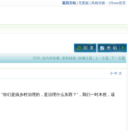
返回主站
|
无图版
|
风格切换
|
Home首页
打印
|
加为IE收藏
|
复制链接
|
收藏主题
|
上一主题
|
下一主题
小
中
大
“你们是搞乡村治理的，是治理什么东西？”，我们一时木然，该