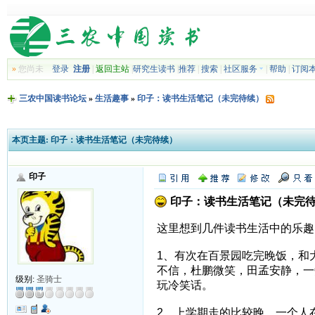
»
您尚未
登录
注册
|
返回主站
|
研究生读书
|
推荐
|
搜索
|
社区服务
|
帮助
|
订阅
三农中国读书论坛
»
生活趣事
»
印子：读书生活笔记（未完待续）
本页主题:
印子：读书生活笔记（未完待续）
印子
印子：读书生活笔记（未完
这里想到几件读书生活中的乐趣
1、有次在百景园吃完晚饭，和
不信，杜鹏微笑，田孟安静，一旁
级别:
圣骑士
玩冷笑话。
2、上学期走的比较晚，一个人