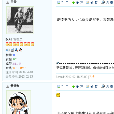
田孟
爱读书的人，也总是爱买书。衣带渐
级别:
管理员
精华:
0
发帖:
861
威望:
861 点
研究新领域，开辟新战线。做好能够独立
金钱:
8610 RMB
注册时间:2008-04-18
最后登录:2023-02-15
Posted: 2012-02-18 23:00 |
7 楼
雷望红
印子师兄的读书生活还真是有趣~~