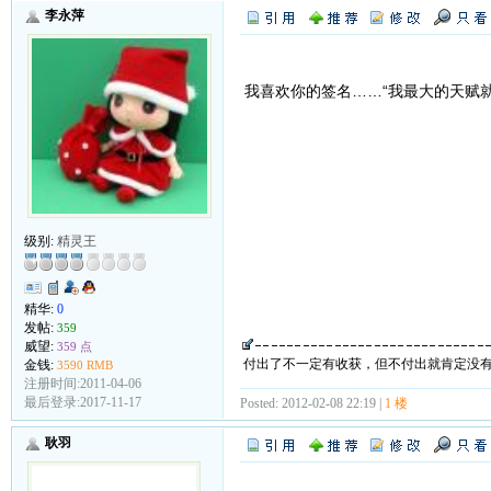
李永萍
我喜欢你的签名……“我最大的天赋就
级别:
精灵王
精华:
0
发帖:
359
威望:
359 点
付出了不一定有收获，但不付出就肯定没
金钱:
3590 RMB
注册时间:2011-04-06
最后登录:2017-11-17
Posted: 2012-02-08 22:19 |
1 楼
耿羽