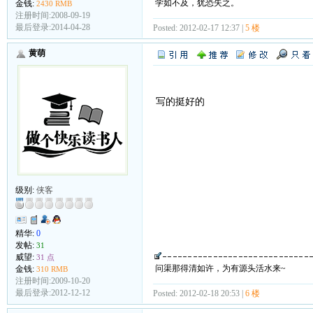
学如不及，犹恐失之。
金钱:
2430 RMB
注册时间:2008-09-19
最后登录:2014-04-28
Posted: 2012-02-17 12:37 |
5 楼
黄萌
写的挺好的
级别:
侠客
精华:
0
发帖:
31
威望:
31 点
问渠那得清如许，为有源头活水来~
金钱:
310 RMB
注册时间:2009-10-20
最后登录:2012-12-12
Posted: 2012-02-18 20:53 |
6 楼