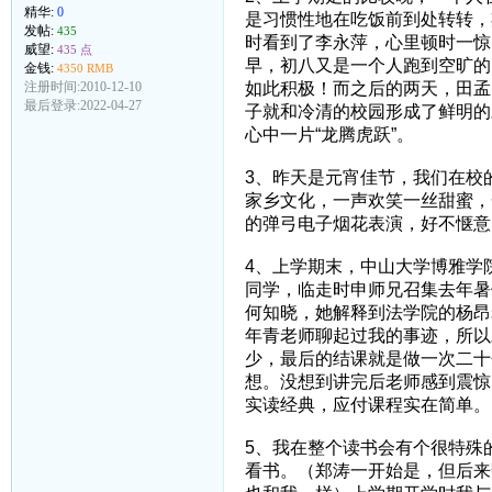
精华:
0
是习惯性地在吃饭前到处转转，
发帖:
435
时看到了李永萍，心里顿时一惊
威望:
435 点
早，初八又是一个人跑到空旷的
金钱:
4350 RMB
如此积极！而之后的两天，田孟
注册时间:2010-12-10
最后登录:2022-04-27
子就和冷清的校园形成了鲜明的
心中一片“龙腾虎跃”。
3、昨天是元宵佳节，我们在校
家乡文化，一声欢笑一丝甜蜜，
的弹弓电子烟花表演，好不惬意
4、上学期末，中山大学博雅学
同学，临走时申师兄召集去年暑
何知晓，她解释到法学院的杨昂
年青老师聊起过我的事迹，所以
少，最后的结课就是做一次二十
想。没想到讲完后老师感到震惊
实读经典，应付课程实在简单。
5、我在整个读书会有个很特殊
看书。（郑涛一开始是，但后来