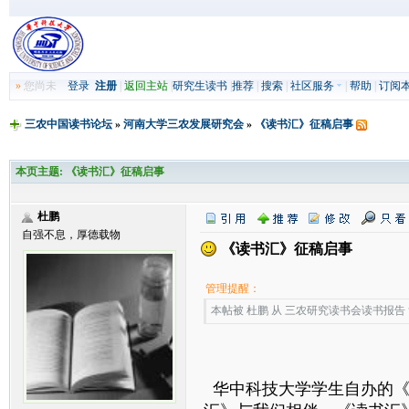
»
您尚未
登录
注册
|
返回主站
|
研究生读书
|
推荐
|
搜索
|
社区服务
|
帮助
|
订阅
三农中国读书论坛
»
河南大学三农发展研究会
»
《读书汇》征稿启事
本页主题:
《读书汇》征稿启事
杜鹏
自强不息，厚德载物
《读书汇》征稿启事
管理提醒：
本帖被 杜鹏 从 三农研究读书会读书报告 复制
华中科技大学学生自办的《