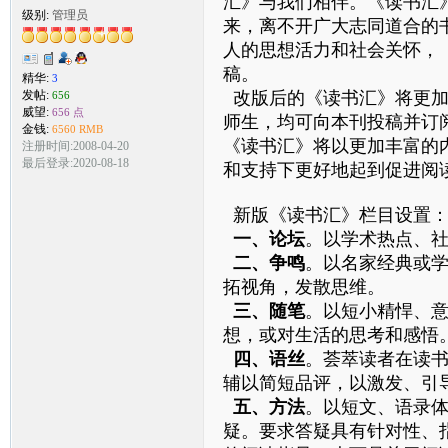
汇》与我们相伴。《读书汇
级别:
管理员
来，离不开广大志同道合的
人的思想活力和社会关怀，
稿。
精华:
3
发帖:
改版后的《读书汇》将更
656
威望:
656 点
师生，均可向本刊投稿并订
金钱:
6560 RMB
《读书汇》将以更加丰富的
注册时间:2008-04-20
最后登录:2020-08-18
和支持下更好地起到促进阅
新版《读书汇》栏目设置
一、论坛
。以学术热点、
二、争鸣
。以名家经典或
拓视角，发散思维。
三、随笔
。以短小精悍、
想，或对生活的思考和感悟。每篇
四、语丝
。荟萃读者在读
辅以简短品评，以激发、引
五、方法
。以短文、语录
疑。要求答疑具有针对性、