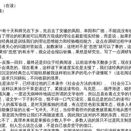
》（在读）
读）
有十天和师兄在下乡，先后去了安徽的凤阳、阜阳和广德，不能说没有
有了理论的积累就可以用西方现成的理论去裁套现实经验，而是说，如果
读经典就是训练我们的理论思维能力和经验概括能力，这点在调研过程中
者关心的问题对答如流，如数家珍，这绝对不是“忽悠”就可以了事的，这
如果你“忽悠”的有水平，观众还会报以钦佩，果然是研究生。写了一点调
够。
反叛—回归，最终还是归位于经典阅读，以前追求每天翻多少页，现在更渴
不会满意的。现在看来，这样读下来速度实在是太慢了，我们读经典的目
间沉淀的经典怎么可能轻易被我这样初出茅庐的毛小子读懂呢？（这在阅
，追求只问耕耘，不问收获的境界。
是涂尔干，已经读过他的三本著作《社会会方法的准则》、《社会分工
，这样以来涂尔干算是读过了。紧接这读韦伯、马克思……循序渐进，稳
兴趣，一度还无病呻吟地搞过所谓的文学创作，所以总喜欢看点文学的
是，读文学一下子刹不住，恨不得一口气它读完，最后总是把自己的读书
人的孤军奋战，是对无限孤独的消遣，有点悲壮色彩实属常态，很多人
日能像莎翁的云雀一飞冲天。不过，当你带着些许的疲惫披星戴月地从图
迂腐”，那是因为理性让我们不再随波逐流，因此我们反对的不屑的东西，却
大不了，真理本来就是掌握在少数人手中，多数人说的算只不过是民主制
制度。别人怎么说怎么做，不是自己放弃坚守的借口。
天。列出书单是不为了虚张声势，在阅读的过程中，我们应该怀有更多的