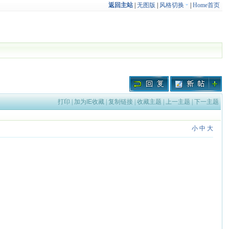
返回主站
|
无图版
|
风格切换
|
Home首页
打印
|
加为IE收藏
|
复制链接
|
收藏主题
|
上一主题
|
下一主题
小
中
大