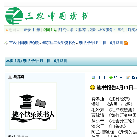
»
您尚未
登录
注册
|
返回主站
|
研究生读书
|
推荐
|
搜索
|
社区服务
|
帮助
|
订阅
三农中国读书论坛
»
华东理工大学读书会
»
读书报告4月11日—6月13日
本页主题:
读书报告4月11日—6月13日
马流辉
读书报告4月11日—
费孝通 《江村经济》
潘维 《农民与市场》
毛泽东 《毛泽东选集
曹锦清 《如何研究中国
涂尔干 《社会分工论
涂尔干 《自杀论》
阿兰-德波顿 《身份的
级别:
管理员