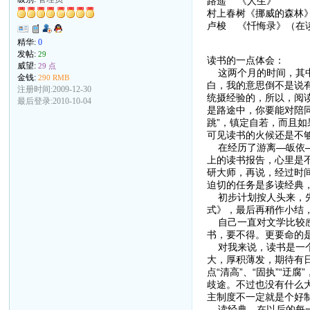
路遥 《人生》
村上春树《挪威的森林
卢梭 《忏悔录》（在
精华:
0
发帖:
29
读书的一点体会：
威望:
29 点
这两个月的时间，其中
金钱:
290 RMB
白，我的意思倒不是说
注册时间:2009-12-30
统摄经验的，所以，阅
最后登录:2010-10-04
是路途中，你要能对陪同
跳”，镇定自若，而且
可见读书的火候还是不
在经历了游离—皈依—
上的读书报告，心里是
研大师，再说，经过时
迫切的任务是多读经典
初步计划按人头来，先
式》，最后再稍作小结
自己一直对文学比较感
书，要不得。更要命的
对我来说，读书是一个
大，厚积薄发，期待有
点“清高”、“固执”“
歧途。不过也没有什么
主制度不一定就是个好
读经典，在以后的每一