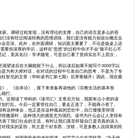
收获。调研过程发现，没有理论的支撑，自己的语言是多么的苍
我们没有经过阅读经典的思维训练，我们是没有能力创设出概念去
体会至深。此外，在外面调研，知识面太重要了，不论是饭桌上还
需要你深厚的学识，这样在“忽悠”的过程中你才不会“脸不红心不
研笔记，美其名曰：学术随笔，可是自己看了觉得实在不上层次，
望读后在大脑能留下什么，所以读后如果不能写个3000字以
的是为和大师对话，在对话的过程中引发自己的思考，不是为了专
读柱智兄的文章（华科读书汇第七期）后茅塞顿开）因此，现在最
论》、《自杀论》，接下来准备再读他的《宗教生活的基本形
扎稳打。
书。近期读了华科的《读书汇》文章后方知，我那有点小资的读
计划打乱。今后一定要管住自己，要走正道了，不能再小资了。
都有这种体会，也正是在这种孤寂的悲壮中，自己慢慢变得强
书馆撤退时，这种强大的感觉尤为强烈。读书为什么会让人变得有
正代表了我们社会的主流，有时让我们甚至怀疑自己是否真的误入
度对现实的妥协，民主是个好东西，没错，可是多数人说得算的民
情怀，对国家民族前途的探求，对芸芸众生疾苦忧思，“为天地