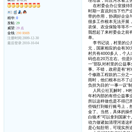
理垃圾，而且河水看上
在村委会办公室接待我
时期一直说到当下竹产
带的作用，协调好企业
精华:
0
很多工作根本无法开展
发帖:
29
农保、农业保险等等不
威望:
29 点
我想起了来村委会之前
金钱:
290 RMB
单。
注册时间:2009-12-30
李书记说，村里的公共
最后登录:2010-10-04
元，国家相应的会有30
村共有4000多人，个
码也在20万左右。但是
一”部队对村里的公益
事。不错，政府是有“村
个修路工程款的二分之
雨时，他们根本出不了
负担为目的“一事一议”
人民公社瓦解时，H村
年村内部的有些公益事
所以这样做也是不得已
些钱打到银行账号上，然
金了。当然，具体的操
白狼术”可以拿到国家
动力做诸如清理河道这
是心知肚明，可现实所