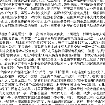
去很澄清，好像并没有受到污染。心里暗想，村里公共服务搞得还真不错
们的是村支书李书记，我们首先自我介绍，道明来意，李书记欣然接受
业的现代化生产技术，如说家珍，滔滔不绝。至于基层组织在农业产业化
与农户的关系。虽说自农村税改以后，基层组织的职能尤其是村一级的职
，更别提新农村建设，对此我们是没有异议的。在国家财政转移支付力度
一而足，但是最终的落实和执行工作往往还是要村一级的基层组织来承担
有人在河道清理垃圾的场景，忍不住问李书记村里的公共服务活动是怎么
服务主要是通过“一事一议”筹资筹劳来解决。上面规定，村里每年每人筹
元的配套资金，即村里一个公益项目所需的资金村民出资占三分之一，政府
人出资15元，加上政府的“以奖代补”30元，每年可以筹资18万元，18
问题的关键并不是钱少，而是现在根本就没有人愿意交这“一事一议”的1
事业建设是有需求却没有动力。现在村民修路的愿望都很迫切，但是一说到
村通”修路项目，可是“村村通”工程只负责修将路修到村部，村民小组到
一，修了一公里的水泥路，其他的二分之一资金由本村在外打工发迹了的
山。农民不到万不得已是不会轻易把钱交给村里，要把他们组织起来就更
制度在实践中的效果并不明显。
的集体资产也随之被“瓜分”殆尽，包山到户那回，H村连荒山也被分完了
业还必须做，农民又不交钱，怎么办？所谓“上有政策下有对策”，在我们
而为之，实属无奈之举。笔者将他们的应对策略概括为“空手套白狼”的策
后等国家“以奖代补”的30块钱到账后，村里再连同“本金”一起取回。如
作程序并没有这么简单，村里要写申请，报项目，最终经过上级政府的审核
十几万元钱用作“一事一议”的公益金，而农民可以一毛不拔。钱少，事也
样的小事，偶尔也对村里的道路做些小修小补。对此，农民是没有什么意
迫，他们也只能采取默许的态度，再说钱是国家出的。这样，整个“挣钱”