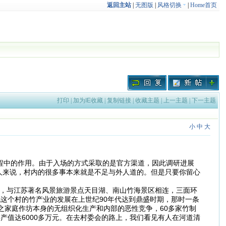
返回主站
|
无图版
|
风格切换
|
Home首页
打印
|
加为IE收藏
|
复制链接
|
收藏主题
|
上一主题
|
下一主题
小
中
大
程中的作用。由于入场的方式采取的是官方渠道，因此调研进展
人来说，村内的很多事本来就是不足与外人道的。但是只要你留心
，与江苏著名风景旅游景点天目湖、南山竹海景区相连，三面环
据说这个村的竹产业的发展在上世纪90年代达到鼎盛时期，那时一条
之家庭作坊本身的无组织化生产和内部的恶性竞争，60多家竹制
产值达6000多万元。在去村委会的路上，我们看见有人在河道清