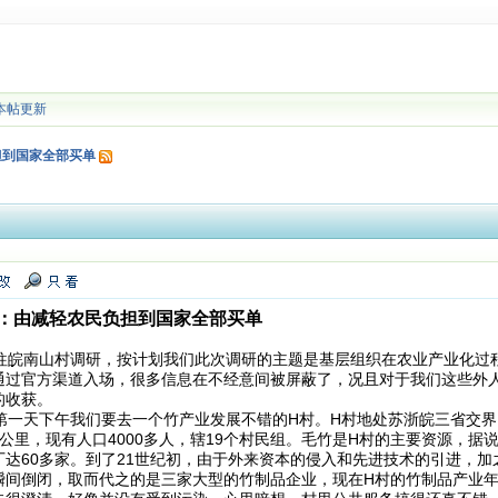
本帖更新
担到国家全部买单
”：由减轻农民负担到国家全部买单
皖南山村调研，按计划我们此次调研的主题是基层组织在农业产业化过
通过官方渠道入场，很多信息在不经意间被屏蔽了，况且对于我们这些外
的收获。
一天下午我们要去一个竹产业发展不错的H村。H村地处苏浙皖三省交界
平方公里，现有人口4000多人，辖19个村民组。毛竹是H村的主要资源，
达60多家。到了21世纪初，由于外来资本的侵入和先进技术的引进，加
瞬间倒闭，取而代之的是三家大型的竹制品企业，现在H村的竹制品产业年