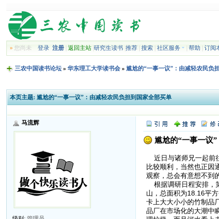
»
您尚未
登录
注册
|
返回主站
|
研究生读书
|
推荐
|
搜索
|
社区服务
|
帮助
|
订阅
三农中国读书论坛
»
华东理工大学读书会
»
尴尬的“一事一议”：由减轻农民负
本页主题:
尴尬的“一事一议”：由减轻农民负担到国家全部买单
马流辉
尴尬的“一事一议
近日与诸师兄一起前往
比较顺利，当然也正因
观察，总会有意想不到
根据调研日程安排，第
山，总面积为18.16
卡上大大小小的竹制品厂
品厂在市场化的大潮中
级别:
管理员