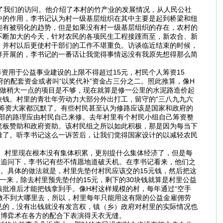
。
了我们的访问。他介绍了本村的竹产业的发展情况，从人民公社
中的作用，李书记认为村一级基层组织在其中主要是起到桥梁和纽
能有被弱化的趋势，但是如果没有村一级基层组织的存在，农村的
不断加大的今天，针对农民的各项民生工程接踵而至，新农合、新
，并村以后更使村干部们的工作不堪重负。访谈临近结束的时候，
样开展的，李书记的一番话让我觉得事情远没有我原先想得那么简
资用于公益事业建设的上限不得超过15元，村民个人筹资15
的配套资金或者叫“以奖代补”资金占三分之二。照此推算，像H
万元想做稍大一点的项目是不够，现在就算是修一公里的水泥路造价起
5块钱。村里的青壮年劳动力大部分外出打工，留守的“三八九九六
筹资大家都沉默了。有些村民甚至认为修路应该是国家和政府的
村部的路理应由村民自己来修。去年村里有个村民小组自己筹资整
老板赞助和政府资助。该村民组之所以如此积极，那是因为每当下
难了。听李书记这么一诉苦后，让我们觉得国家设计的以减轻农民
。村里现在根本没有集体积累，更别提什么集体经济了，但是每
的追问下，李书记有些不情愿地道破天机。在李书记看来，他们之
略。具体的做法就是，村里先垫付村民应该交的15元钱，然后把这
此一来，除去村里预先垫付的15元，剩下的30块钱就算是村里公益
批准后才能把钱拿到手。像H村这样规模的村，每年通过“空手
就做不到大哪里去，所以，村里每年只能用这有限的公益金雇佣劳
见的，没有出钱就没有发言权，镇（乡）政府对村里的实际情况也
的博弈术在各方的配合下表演得天衣无缝。