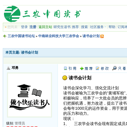
»
您尚未
登录
注册
|
返回主站
|
研究生读书
|
推荐
|
搜索
|
社区服务
|
帮助
|
订阅
三农中国读书论坛
»
中南林业科技大学三农学会
»
读书会计划
本页主题:
读书会计划
邓勇
读书会计划
读书会深化学习、强化交流计划
读书会被喻为三农学会的“黄埔军校”
积极响应，培养了一大批会员的思辨
们把握机遇，努力改进，提出了读书
会每年1000元的运作资金，用于
的压力和动力。
现状：
1、 三农学会读书会现有固定成员
级别:
管理员