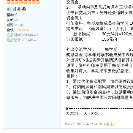
交流会。
2、 活动内容及形式每月有三期活
读书籍交流为主，另外还会适时安排
精华:
0
资金流向：
发帖:
81
打印资料：每期发给成员会前学习 16
威望:
81 点
购买书籍：《南风窗》（半月刊） 8元
金钱:
810 RMB
新书购买 30元*4月=120元
注册时间:2009-04-17
订阅报纸 156元/年
最后登录:2013-05-28
外出交流学习： 每学期 20
奖励基金:每学年对读书会成
外出调研:根据实际开展情况报销其中
说明：资料打印主要用于每期读书会
收集好讲义，学期结束要做好总结。
目标：
1、通过优化资源配置，加强硬件设
2、订阅南风窗和南风周末以便成员
3、通过前浪基金的支持，鼓励带动
做服务，为解决中国三农问题而思考
大道之行，天下为公。
Posted: 2010-04-22 14:19 |
[楼 主]