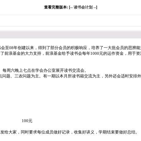
查看完整版本: [--
读书会计划
--]
读书会至08年创建以来，得到了部分会员的积极响应，培养了一大批会员的思辨
了前浪基金的大力支持，前浪基金给予读书会每年1000元的运作资金，用于
会。每周六晚上七点在学会办公室展开读书交流会。
点问题、三农问题为主。有一期以本月所读书籍交流为主，另外还会适时安排
）奖励 100元
印发给大家，同时要求每位成员做好记录，收集好讲义，学期结束要做好总结。