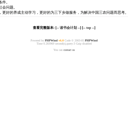
条件。
社会问题。
，更好的养成主动学习，更好的为三下乡做服务，为解决中国三农问题而思考
查看完整版本: [--
读书会计划
--] [--
top
--]
Powered by
PHPWind
v6.0
Code © 2003-05
PHPWind
Time 0.283969 second(s),query:3 Gzip disabled
You can
contact us