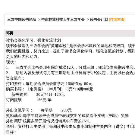
三农中国读书论坛
->
中南林业科技大学三农学会
->
读书会计划
[打印本页]
邓勇
读书会深化学习、强化交流计划
读书会被喻为三农学会的“黄埔军校”,是学会学术建设的基地和突破口。
我们把握机遇，努力改进，提出了读书会深化学习、强化交流的计划，得到
更大的压力和动力。
现状：
1、 三农学会读书会现有固定成员12人，分成三组，轮流负责每期读书
2、 活动内容及形式每月有三期活动由成员自行讨论决定，主要以社会热
资金流向：
打印资料：每期发给成员会前学习 16周*5元=80元
购买书籍：《南风窗》（半月刊） 8元*10期=80元
新书购买 30元*4月=120元
订阅报纸 156元/年
外出交流学习： 每学期 200元
奖励基金:每学年对读书会成员中表现突出的成员给予实物（书籍
外出调研:根据实际开展情况报销其中车费的75%。
说明：资料打印主要用于每期读书会由负责小组制作主要内容（讲义）打
目标：