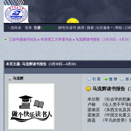
»
您尚未
登录
注册
|
返回主站
|
研究生读书
|
推荐
|
搜索
|
社区服务
|
帮助
|
订
三农中国读书论坛
»
华东理工大学读书会
»
马流辉读书报告（3月10日—4月10
本页主题:
马流辉读书报告（3月10日—4月10）
马流辉
马流辉读书报告（3
米尔斯 《社会学的想象
卢梭 《论人类不平等
梁漱溟 《东西文化及其
梁漱溟 《中国文化要义
路遥 《平凡的世界》