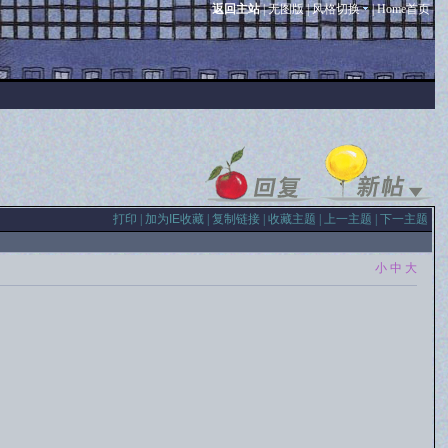
返回主站
|
无图版
|
风格切换
|
Home首页
打印
|
加为IE收藏
|
复制链接
|
收藏主题
|
上一主题
|
下一主题
小
中
大