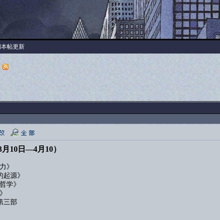
阅本帖更新
）
月10日—4月10）
力》
的起源》
哲学》
》
第三部