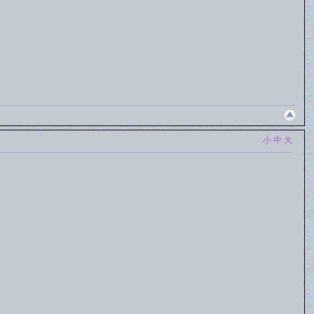
小
中
大