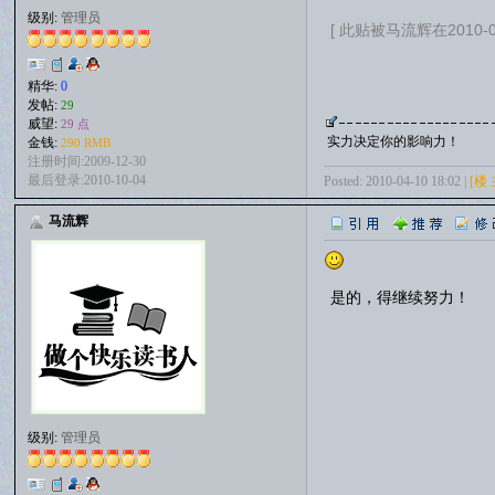
级别:
管理员
[ 此贴被马流辉在2010-04
精华:
0
发帖:
29
威望:
29 点
实力决定你的影响力！
金钱:
290 RMB
注册时间:2009-12-30
最后登录:2010-10-04
Posted: 2010-04-10 18:02 |
[楼 
马流辉
是的，得继续努力！
级别:
管理员