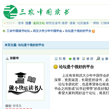
»
您尚未
登录
注册
|
返回主站
|
研究生读书
|
推荐
|
搜索
|
社区服务
|
帮助
|
订阅
三农中国读书论坛
»
武汉大学少年中国学会
»
论坛是个很好的平台
本页主题:
论坛是个很好的平台
孙新华
论坛是个很好的平台
上次有幸和武大少年中国学会的各
深厚，资质淑茂，长期坚持读书，必
论坛专辟此栏，也是希望各位校友
书会之间形成“比学赶帮带”的良好
希望大家利用好这个论坛，将其打
级别:
管理员