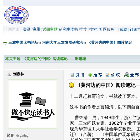
»
您尚未
登录
注册
|
返回主站
|
研究生读书
|
推荐
|
搜索
|
社区服务
|
帮助
|
订阅
三农中国读书论坛
»
河南大学三农发展研究会
»
《黄河边的中国》阅读笔记——
本页主题:
《黄河边的中国》阅读笔记——谢琳琳
刘春林
《黄河边的中国》阅读笔记
十二月赶着写论文，书就读了两本。
这本书的作者是曹锦清，以下摘自百
曹锦清，男，1949年生，浙江兰
家、三农问题专家。1982年毕业
现为华东理工大学社会学院教授。 
迁》（合著）、《中国单位现象研究
级别:
dsgsdag
书是他与同事花了4年时间，在浙北