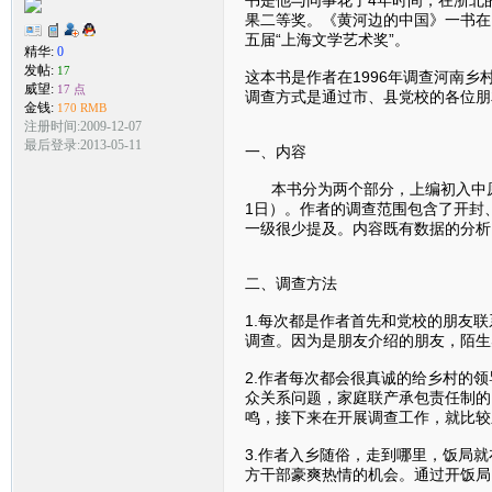
果二等奖。《黄河边的中国》一书在
五届“上海文学艺术奖”。
精华:
0
发帖:
17
这本书是作者在1996年调查河南
威望:
17 点
调查方式是通过市、县党校的各位朋
金钱:
170 RMB
注册时间:2009-12-07
最后登录:2013-05-11
一、内容
本书分为两个部分，上编初入中原（19
1日）。作者的调查范围包含了开封
一级很少提及。内容既有数据的分析
二、调查方法
1.每次都是作者首先和党校的朋友
调查。因为是朋友介绍的朋友，陌生
2.作者每次都会很真诚的给乡村的
众关系问题，家庭联产承包责任制的
鸣，接下来在开展调查工作，就比较
3.作者入乡随俗，走到哪里，饭局
方干部豪爽热情的机会。通过开饭局