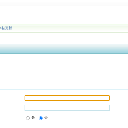
本帖更新
是
否