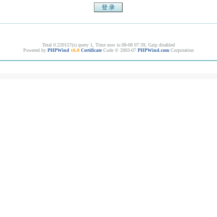
Total 0.220157(s) query 1, Time now is:08-08 07:39, Gzip disabled
Powered by
PHPWind
v6.0
Certificate
Code © 2003-07
PHPWind.com
Corporation