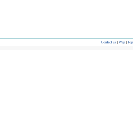
Contact us
|
Wap
|
Top