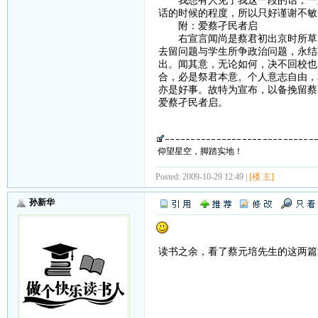
话的时候的程度，所以只好谨谢不敏
附：爱蔡孑民者启
右宣言闻尚是蔡君初出京时所草，
去留问题与学生所争政治问题，永结
出。闻其意，无论如何，决不回校也
合，必是祭君本意。个人意志自由，
亦是好事。故特为宣布，以备挽留蔡
爱蔡孑民者启。
仰望星空，脚踏实地！
Posted: 2009-10-29 12:49 |
[楼 主]
孙新华
读书之余，看了蔡元培先生的这两篇