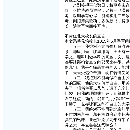
余到校视事仅数日，校事多未详悉
同，不惟恃教员讲授，尤赖一已潜修
考，以期学有心得，能裨实用二曰添
考。刻拟筹集款项，多购新书，将来
长，随时再为商榷可也。
不肯任北大校长的宣言
本文系蔡元培校长1919年6月手写
（一）我绝对不能再作那政府任命
系，哪里用呈，哪里用咨，天天有一
学文、理科叫做本科的问题，文、理
都要经那拘文牵义的部员来斟酌。甚
饬几句。我是个痛恶官僚的人，能甘
半，天天受这个苦痛。现在苦痛受足
（二）我绝对不能再做不自由的大
制的国度，他的大学何等自由。那美
去了，想稍稍开点风气，请了几个比
比较，用我的理想来批评，还算是半
看了这点半新的，就算 "洪水猛兽
干涉了，世界哪有这种不自由的大学
（三）我绝对不能再到北京的学校
不肯到南京去，却有移政府到南苑去
臭虫的气味。我已经染了两年有半了
臭之夫，再去尝尝这气味么？
我想有人见了我这一段的话，一定