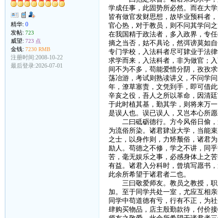
学成任事，此固势所必然。而在大学
皆有做官发财思想，故毕业预科者，
精华:
0
官心热，对于教员，则不问其学问之
发帖:
723
在我国精于政法者，多入政界，专任
威望:
723 点
摘之当否，姑不具论，然弭谤莫如自
金钱:
7230 RMB
专门学校，入法科者尽可肄业于法律
注册时间:2008-10-22
求学而来，入法科者，非为做官；入
最后登录:2026-07-01
间不为不多，苟能爱惜分阴，孜孜求
荡冶游，考试则熟读讲义，不问学问
年，潦草塞责，文凭到手，即可借此
辛亥之役，吾人之所以革命，因清廷
于此时植其基，勤其学，则将来万一
是误人也。误已误人，又岂本心所愿
二曰砥砺德行。方今风俗日偷，道
为流俗所染。诸君肄业大学，当能束
之士，以身作则，力矫颓俗，诸君为
励人。苟德之不修，学之不讲，同乎
苦，毫无娱乐之事，必感身体上之苦
有益。诸君入分科时，曾填写愿书，
此余所希望于诸君者二也。
三曰敬爱师友。教员之教授，职员
加。至于同学共处一室，尤应互相亲
同学中苟道德有亏，行有不正，为社
肆购买物品，店主殷勤款待，付价接
师友之敬爱，此余所希望于诸君者三