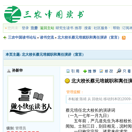
»
您尚未
登录
注册
|
返回主站
|
研究生读书
|
推荐
|
搜索
|
社区服务
|
帮助
|
订阅
三农中国读书论坛
»
读书交流
»
北大校长蔡元培就职和离任演讲（宣言）
本页主题:
北大校长蔡元培就职和离任演讲（宣言）
孙新华
北大校长蔡元培就职和离任
管理提醒：
本帖被 陈靖 从 回收站 移动到本区(2009-1
蔡元培任北大校长的演讲词
（一九一七年一月九日）
五年前，严几道先生为本校校长时
闻知。士别三日，刮目相见，况时阅
级别:
管理员
一曰抱定宗旨。诸君来此求学，必