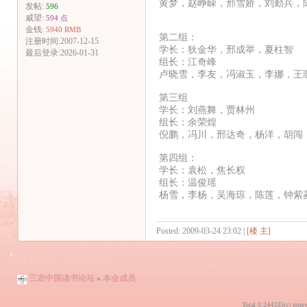
黄梦，赵峥嵘，邢雪娇，刘勤兵，
发帖:
596
威望:
594 点
金钱:
5940 RMB
第二组：
注册时间:2007-12-15
学长：狄金华，邢成举，夏柱智
最后登录:2026-01-31
组长：江奇峰
卢晓雪，李友，冯淑玉，李娜，王
第三组
学长：刘燕舞，贾林州
组长：余荣煌
倪鹏，冯川，邢达奇，杨洋，胡闯
第四组：
学长：袁松，焦长权
组长：温俊瑶
杨雪，李杨，吴海琼，陈莲，钟紫
Posted: 2009-03-24 23:02 |
[楼 主]
三农中国读书论坛
»
本会成员
Total 0.244335(s) quer