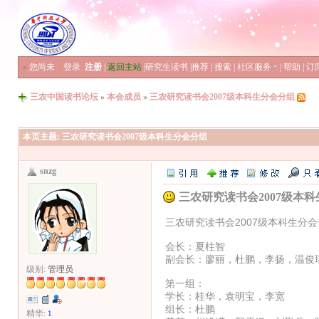
»
您尚未
登录
注册
|
返回主站
|
研究生读书
|
推荐
|
搜索
|
社区服务
|
帮助
|
订
三农中国读书论坛
»
本会成员
»
三农研究读书会2007级本科生分会分组
本页主题:
三农研究读书会2007级本科生分会分组
snzg
三农研究读书会2007级本
三农研究读书会2007级本科生分
会长：夏柱智
副会长：廖丽，杜鹏，李扬，温俊
级别:
管理员
第一组：
学长：桂华，袁明宝，李宽
组长：杜鹏
精华:
1