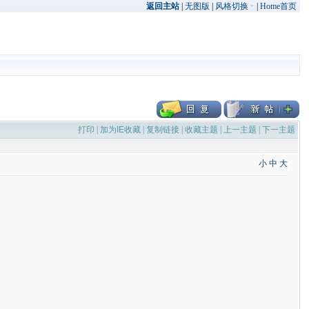
返回主站
|
无图版
|
风格切换
|
Home首页
打印
|
加为IE收藏
|
复制链接
|
收藏主题
|
上一主题
|
下一主题
小
中
大