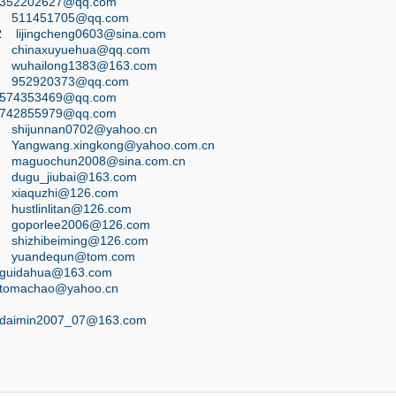
352202627@qq.com
01
511451705@qq.com
62
lijingcheng0603@sina.com
49
chinaxuyuehua@qq.com
76
wuhailong1383@163.com
21
952920373@qq.com
574353469@qq.com
742855979@qq.com
65
shijunnan0702@yahoo.cn
81
Yangwang.xingkong@yahoo.com.cn
82
maguochun2008@sina.com.cn
06
dugu_jiubai@163.com
32
xiaquzhi@126.com
49
hustlinlitan@126.com
63
goporlee2006@126.com
61
shizhibeiming@126.com
98
yuandequn@tom.com
guidahua@163.com
tomachao@yahoo.cn
3
daimin2007_07@163.com
2