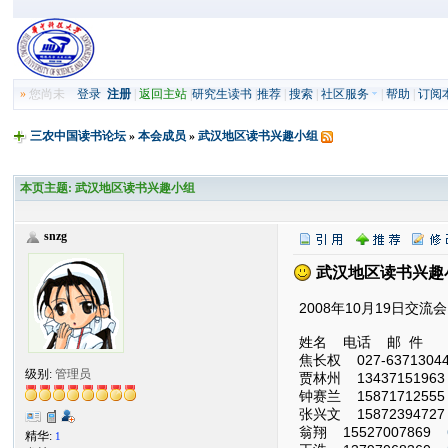
»
您尚未
登录
注册
|
返回主站
|
研究生读书
|
推荐
|
搜索
|
社区服务
|
帮助
|
订阅
三农中国读书论坛
»
本会成员
»
武汉地区读书兴趣小组
本页主题:
武汉地区读书兴趣小组
snzg
武汉地区读书兴趣
2008年10月19日交
姓名 电话 邮 件
焦长权 027-637130
级别:
管理员
贾林州 134371519
钟赛兰 158717125
张兴文 158723947
翁翔 15527007869
精华:
1