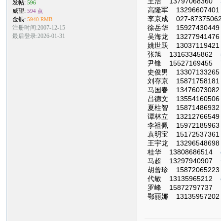
王浩 13797068360
发帖:
596
高隆军 132966074
威望:
594 点
李京成 027-873750
金钱:
5940 RMB
徐岳华 159274304
注册时间:2007-12-15
吴海龙 132779414
最后登录:2026-01-31
姚世跃 130371194
张旭 13163345862
尹锋 15527169455
史俊男 133071332
刘存京 158717581
马国春 134760730
吕德文 135541605
夏柱智 158714869
谭林立 132127665
李祖佩 159721859
袁明宝 151725373
王宇龙 132965486
桂华 13808686514
马超 13297940907
胡曾珍 1587206522
代敏 13135965212
罗峰 15872797737
鄂丽娜 1313595720