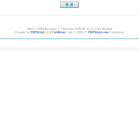
Total 0.208884(s) query 1, Time now is:08-08 13:14, Gzip disabled
Powered by
PHPWind
v6.0
Certificate
Code © 2003-07
PHPWind.com
Corporation