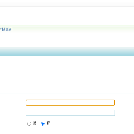
本帖更新
是
否