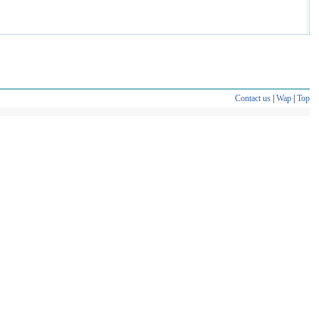
Contact us
|
Wap
|
Top