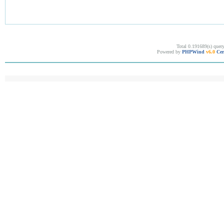
Total 0.191689(s) quer
Powered by
PHPWind
v6.0
Cer