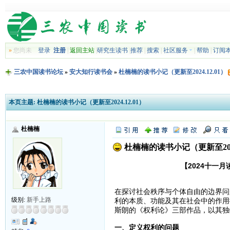
»
您尚未
登录
注册
|
返回主站
|
研究生读书
|
推荐
|
搜索
|
社区服务
|
帮助
|
订阅
三农中国读书论坛
»
安大知行读书会
»
杜楠楠的读书小记（更新至2024.12.01）
本页主题:
杜楠楠的读书小记（更新至2024.12.01）
杜楠楠
杜楠楠的读书小记（更新至2024.
【2024十一
在探讨社会秩序与个体自由的边界问
级别:
新手上路
利的本质、功能及其在社会中的作用
斯朗的《权利论》三部作品，以其独
一、定义权利的问题