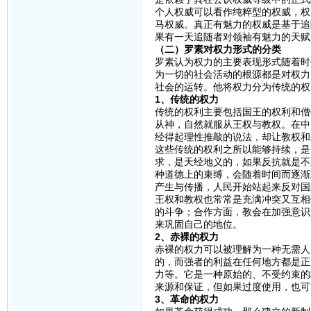
个人权威可以看作纯粹型的权威，权
马权威。真正有魅力的权威是基于追
果有一天追随者对领袖有魅力的天赋
（二）罗素对权力形式的分类
罗素认为权力的主要表现形式随着时
为一切的社会活动的根源都是对权力
社会的运转。他将权力分为传统的权
1、传统的权力
传统的权利主要包括国王的权利和僧
从神，自然就服从王权与教权。在中
经得起理性推敲的说法，却让教权和
这些传统的权利之所以能够持续，是
求，是天经地义的，如果反抗就是不
种道德上的束缚，会随着时间而逐渐
产生与传播，人民开始站起来反对国
王权和教权也常常是充满冲突又互相
的斗争；合作方面，教会在加强意识
来巩固自己的地位。
2、赤裸的权力
赤裸的权力可以被理解为一种无需人
的，而强者的利益在任何地方都是正
力等。它是一种原始的、不受约束的
来源和保证，但如果过度使用，也可
3、革命的权力