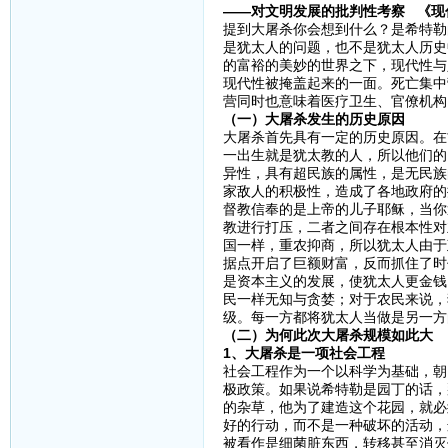
——对文明发展的批判性考察 《现
提到大屠杀你会想到什么？是希特勒
是犹太人的问题，也不是犹太人历史
的富裕的美妙的世界之下，现代性与
现代性被掩盖起来的一面。死亡集中
营同时也意味着医疗卫生、官僚机构
（一）大屠杀发生的历史原因
大屠杀首先具有一定的历史原因。在
一出生就是犹太教的人，所以他们的
异性，具有超民族的属性，是无民族
家敌人的积极性，造成了各地政府的
督教信奉的是上帝的儿子耶稣，当你
教进行打压，二者之间存在根本性对
国一样，重农抑商，所以犹太人由于
据点开启了巨额财富，反而抓住了时
是资本主义的发展，使犹太人更金钱
民一样无知与贪婪；对于农民来说，
级。每一方都将犹太人当做是另一方
（二）为何此次大屠杀规模如此大
1、大屠杀是一项社会工程
社会工程作为一个以科学为基础，朝
极政策。如果说希特勒是园丁的话，
的杂草，他为了建造这个花园，就必
好的行动，而不是一种破坏的活动，
被看作是细菌脏东西，转移甚至消灭