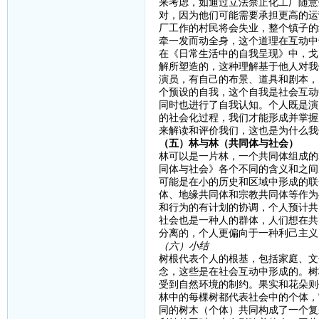
来考虑，如通过立法禁止化工厂随意
对，因为他们可能需要承担更高的运
厂工作的村民将会失业，整个镇子的
牵一发而动全身，这个道理在互动中
在《日常生活中的自我呈现》中，戈
解所塑造的，这种理解基于他人对我
演员，有自己的布景、道具和剧本，
个预设的自我，这个自我是社会互动
同时也进行了自我认知。个人既是演
的社会化过程，我们才能形成并掌握
来解读和评价我们，这也是为什么我
（五）林与林（共同体与社会）
林可以是一片林，一个共同体组成的
同体与社会》各个不同的含义和之间
可能是在小的历史和区域中形成的联
体、地缘共同体和宗教共同体等作为
和行为的有计划的协调，个人预计共
社会也是一种人的群体，人们想在共
分离的，个人更偏向于一种利己主义
（六）小结
树根代表个人的根基，包括家庭、文
念，这些是在社会互动中形成的。树
受到自然环境的制约。果实和花朵则
林中的每棵树都代表社会中的个体，
同的树木（个体）共同构成了一个复