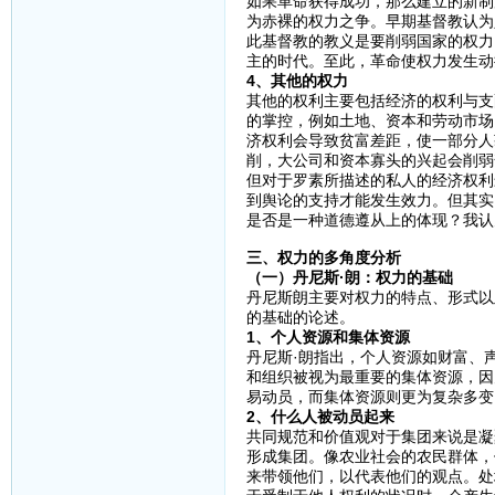
如果革命获得成功，那么建立的新制
为赤裸的权力之争。早期基督教认为
此基督教的教义是要削弱国家的权力
主的时代。至此，革命使权力发生动
4、其他的权力
其他的权利主要包括经济的权利与支
的掌控，例如土地、资本和劳动市场
济权利会导致贫富差距，使一部分人
削，大公司和资本寡头的兴起会削弱
但对于罗素所描述的私人的经济权利
到舆论的支持才能发生效力。但其实
是否是一种道德遵从上的体现？我认
三、权力的多角度分析
（一）丹尼斯·朗：权力的基础
丹尼斯朗主要对权力的特点、形式以
的基础的论述。
1、个人资源和集体资源
丹尼斯·朗指出，个人资源如财富、
和组织被视为最重要的集体资源，因
易动员，而集体资源则更为复杂多变
2、什么人被动员起来
共同规范和价值观对于集团来说是凝
形成集团。像农业社会的农民群体，
来带领他们，以代表他们的观点。处