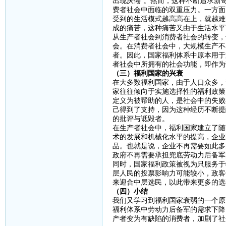
出现厌倦”。然而，这种不断追求新
费者社会中面临的双重压力。一方面
受到的生活模式越高高在上，就越难
成的痛苦，这种痛苦又由于生活水平
从生产者社会到消费者社会的转变，
会。在消费者社会中，大规模生产不
者。因此，国家福利体系中原本用于
者社会中所拥有的社会功能，即作为
（三）福利国家的兴衰
在大多数福利国家，由于人口众多，
家往往倾向于实施选择性的福利政策
定义为被帮助的人，是社会中的失败
己得到了支持，因为这种经历不断提
的批评与诋毁者。
在生产者社会中，福利国家建立了随
术的发展和机械化水平的提高，企业
品。也就是说，企业不再需要如此多
政府不再需要承担兜底劳动力后备军
同时，国家福利政策被视为只服务于
层人民的投票影响力可能较小，政客
来迎合中层选民，以此带来更多的选
（四）小结
我们又学习到福利国家衰弱的一个原
福利体系中劳动力后备军的需求下降
产者变为有缺陷的消费者，加剧了社