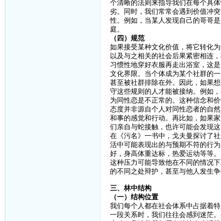
个清晰的法则来指导我们在每个具体
劣。同时，我们常常会遇到价值冲突
性。例如，当某人发现自己的哥哥是
庭。
（四）规范
如果接受某种文化价值，将它转化为
以及与之相关的社会后果紧密相连，
习惯性地穿好衣服再走出浴室，这是
文化界限。当个体成为某个社群的一
甚至被社群排除在外。因此，如果想
守这些规则的人才能被接纳。例如，
为同性恋是不正常的。这种信念和价
态度并非源自个人对同性恋者的自然
和事的感觉和行动。再比如，如果家
们亲自与蛇接触，也许可能会发现这
在《污名》一书中，戈夫曼探讨了社
活中可能表现出的与预期不符的行为
好，身高体重达标，热爱运动等等。
这种压力可能导致他在不同的情况下
的不同之处辩护，甚至与他人发生争
三、林中结构
（一）结构位置
我们每个人都在社会体系中占据着特
一段关系时，我们往往会感到迷茫。