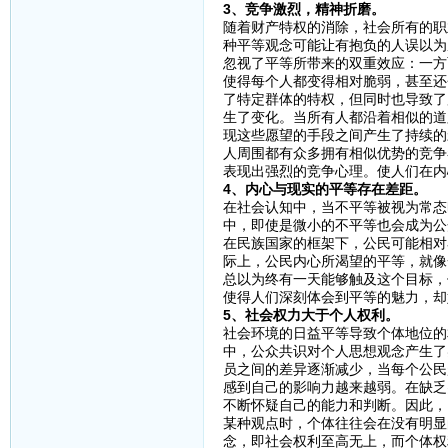
3、竞争激烈，精神折磨。
随着财产特权的消除，社会所有的职
种平等观念可能让有抱负的人误以为
忽视了平等所带来的双重效应：一方
使得每个人都变得相对脆弱，甚至还
了特定群体的特权，但同时也导致了
生了变化。当所有人都沿着相似的道
现这些愿望的手段之间产生了持续的
人周围都有众多拥有相似优势的竞争
表现出强烈的竞争心理。使人们在内
4、内心与现实的平等存在差距。
在社会认知中，当不平等被视为常态
中，即使是微小的不平等也会成为公
在民族国家的框架下，公民可能相对
际上，公民内心所渴望的平等，就像
总以为终有一天能够触及这个目标，
使得人们深刻体会到平等的魅力，却
5、社会权力大于个人权利。
社会环境的日益平等导致个体地位的
中，公众共识对个人思想观念产生了
员之间的差异逐渐减少，当每个公民
感到自己的影响力越来越弱。在缺乏
不断怀疑自己的能力和判断。因此，
某种观点时，个体往往会在没有明显
念，即社会权利至高无上，而个体权