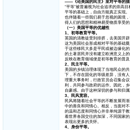
——《论美国的民主》里对平等的描
“平等”被普遍视为社会追求的崇高
平等的基础上，自由方能真正实现。
也伴随着一些我们易于忽视的困境，
得人们的思想和精神易受物质享受的
（一）美国平等的优越性
1、初等教育平等。
英国的清教徒受到排挤，去美国开辟
这为美国社会形成相对平等的基础奠
于这些移民大多是平民或被边缘化的
的土著居民并没有建立欧洲意义上的
反映在教育领域便是初等教育的普及
2、民主平等。
美国的乡镇治理体现了当地民众的共
下，不存在固化的等级差异，没有人
理重大事务时，行政官员会召集会议
利，共同参与政府的运作。因此，乡
自豪感。由于这种深切的参与和归属
3、民风宽容。
民风将随着社会平等的不断发展而渐
中的善良和同情心。相反，当面对不
的温和态度和同情心并非单纯源于教
着世界各国交往的加深，不同国家的
表现出更多的关怀。
4、身份平等。