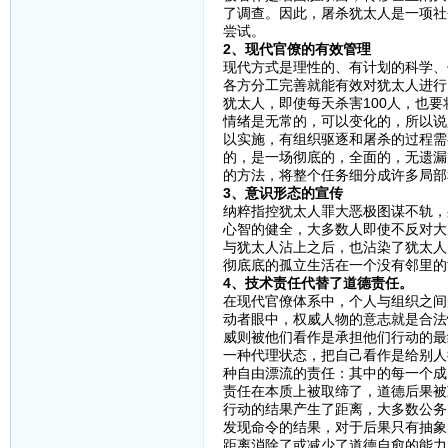
了调查。因此，屠杀犹太人是一项社
尝试。
2、现代官僚的有效管理
现代方式是理性的、有计划的科学、
各方分工完善就能有效对犹太人进行
犹太人，即使每天杀害100人，也要
情绪是无常的，可以变化的，所以说
以实施，有组织驱逐和屠杀的过程需
的，是一场彻底的，全面的，无遗漏
的方法，将整个任务细分成许多局部
3、意识形态的宣传
纳粹指控犹太人罪大恶极图谋不轨，
心智的健全，大多数人即使不反对大
与犹太人沾上之后，也沾染了犹太人
彻底底的孤立生活在一个没有邻里的
4、技术责任代替了道德责任。
在现代官僚体系中，个人与组织之间
动者眼中，权威人物的意志就是合法
威则被他们看作是承担他们行动的最
一种代理状态，把自己看作是给别人
种自由漂流的责任：其中的每一个成
责任在本质上被取缔了，道德后果被
行动的结果产生了距离，大多数公务
发现命令的结果，对于后果只有抽象
距离消除了或减少了道德自愈的能力