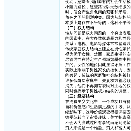
变动，意味着我们原有的社会生活模
小阻力路径，这些路径以无数细微的
时，便会产生角色间的紧张和矛盾。
角色之间的剧烈冲突。因为从结构的
本质上是存在不平等的，这种不平等
（二）权力结构
性别问题是权力问题的一个突出表现
的因素中。在大多数家庭暴力和性侵
关系：电视、电影等媒体常常塑造以
传统家庭权力结构是建立在男性家长
视为优于女性。然而，家庭生活的实
尽管男性在特定生产领域如耕作中拥
产的。女性的地位因此显得矛盾：在
实际上削弱了男性家长的控制力，因
的兴起，传统的家庭和社会结构被打
许多低阶层家庭中，夫妻双方都必须
消失，他们不再拥有农民对土地的权
同时也揭示了男性权力结构的调整，
（三）经济结构
在消费主义文化中，一个成功且有价
自我价值感和生活满足感的手段。从
续影响下，这种价值观变得根深蒂固
德规范转向了审美趣味，美学把崇高
不会因为尝试过所有事物而感到绝望
穷人来说是一个难题。穷人和富人可