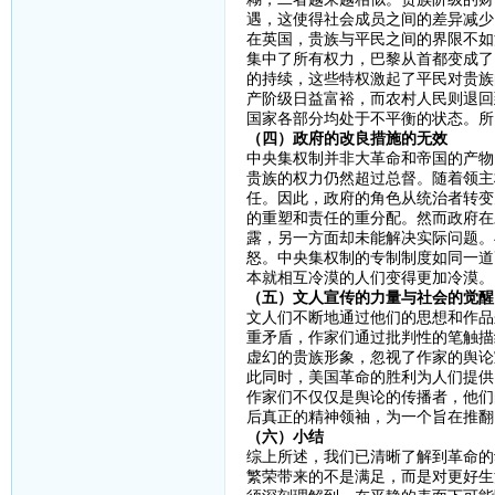
遇，这使得社会成员之间的差异减少
在英国，贵族与平民之间的界限不如
集中了所有权力，巴黎从首都变成了
的持续，这些特权激起了平民对贵族
产阶级日益富裕，而农村人民则退回
国家各部分均处于不平衡的状态。所
（四）政府的改良措施的无效
中央集权制并非大革命和帝国的产物
贵族的权力仍然超过总督。随着领主
任。因此，政府的角色从统治者转变
的重塑和责任的重分配。然而政府在
露，另一方面却未能解决实际问题。
怒。中央集权制的专制制度如同一道
本就相互冷漠的人们变得更加冷漠。
（五）文人宣传的力量与社会的觉醒
文人们不断地通过他们的思想和作品
重矛盾，作家们通过批判性的笔触描
虚幻的贵族形象，忽视了作家的舆论
此同时，美国革命的胜利为人们提供
作家们不仅仅是舆论的传播者，他们
后真正的精神领袖，为一个旨在推翻
（六）小结
综上所述，我们已清晰了解到革命的
繁荣带来的不是满足，而是对更好生