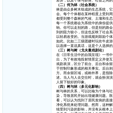
差异，以及个体与群体、社会之间的
（二）何为林（社会系统）
林是由众多树木组成的生态系统，它
会。每个个体都在某种程度上受到周
都受到整个森林的气候、土壤和生态
每一个系统都会为系统中的身份提供
响。你可以走别的路，但是别的路会
到的阻力较小，但这也反映了社会系
以轻易改变的。当游戏规则鼓励个体
如此。比如二三级团建时玩吹牛皮游
以选择一直说真话，这是个人选择的
（三）树与树（戈夫曼戏剧论）
在《日常生活中的自我呈现》一书中
出，为了有效地投射情景定义并使互
戏剧表演，区分了前台、后台和余留
于控制印象形成的相关事实。后台则
方。而余留区域，或称外界，是指除
述。当人与人去交往时，就会扮演演
人留下较好的印象。
（四）树与林（多元化影响）
树与林的关系，可以比喻为个体与社
染，导致居民开始出现健康问题。医
看，可以认为找到了居民发病的直接
净化系统来处理问题。然而，这种解
续受到污染的影响，并没有从根本上