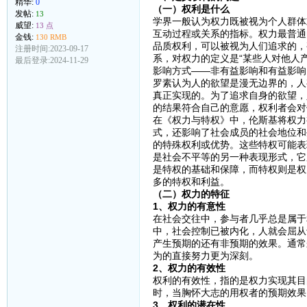
精华:
0
（一）权利是什么
发帖:
13
学界一般认为权力既被视为个人群体
威望:
13 点
互动过程或关系的指标。权力最普通
金钱:
130 RMB
品质权利，可以被视为人们追求的，
注册时间:2023-09-17
系，对权力的定义是“某些人对他人
最后登录:2024-11-29
影响方式——非有益影响和有益影响
罗素认为人的欲望是漫无边界的，人
真正实现的。为了追求自身的欲望，
的结果符合自己的意愿，权利者会对
在《权力与特权》中，伦斯基将权力
式，还影响了社会成员的社会地位和
的特殊权利或优势。这些特权可能表
是社会不平等的另一种表现形式，它
是特权的基础和保障，而特权则是权
多的特权和利益。
（二）权力的特征
1、权力的有意性
在社会交往中，参与者几乎总是属于
中，社会控制已被内化，人就会屈从
产生预期的还有非预期的效果。通常
为的直接努力更为深刻。
2、权力的有效性
权利的有效性，指的是权力实现其目
时，当胸怀大志的用权者的预期效果
3、权利的潜在性