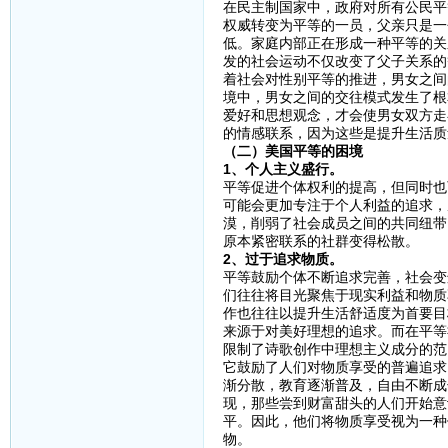
在民主制国家中，政府对所有公民平
权威转变为平等的一员，父亲只是一
低。家庭内部正在形成一种平等的关
发的社会运动不仅改变了父子关系的
着社会对性别平等的推进，男女之间
境中，男女之间的交往模式发生了根
爱好和思想观念，才会使男女双方走
的情感联系，因为这些是提升生活质
（二）美国平等的困境
1、个人主义盛行。
平等促进个体权利的提高，但同时也
可能会更加专注于个人利益的追求，
漠，削弱了社会成员之间的共同纽带
原本紧密联系的社群变得松散。
2、过于追求物质。
平等鼓励个体不断追求完善，社会变
们往往将目光聚焦于现实利益和物质
作也往往以提升生活舒适度为首要目
来源于对美好理想的追求。而在平等
限制了诗歌创作中理想主义成分的范
它鼓励了人们对物质享受的普遍追求
渐分散，教育逐渐普及，自由不断成
现，那些尝到财富甜头的人们开始意
平。因此，他们将物质享受视为一种
物。