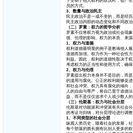
于受制于他人权利的状况时，会产生
员的方式。
3、数量与政治民主
民主政治不是一成不变的，而是经历
民主政治内部的动态变化和不同政治
（二）罗素：权力的哲学分析
罗素不仅将权力视为政治或社会现象
德、伦理的影响。权力的本质、来源
1、权力与道德
权利道德最明显的例子是教诲他人服
道德而加强。权力作为一种社会性力
利益。因此，权利的道德性取决于权
考虑权力的正当性和使用方式，确保
2、权力与伦理
罗素提出权力本身并不是目的，而是
的滥用与腐化。公正的权利能够促进
和社会冲突。权力具有腐化的倾向，
人的自由与尊严，将自己置于道德法
益，而不是仅仅追求个人或少数人的
（三）伦斯基：权力与社会分层
伦斯基对功能派和冲突派有关社会分
的考证与归纳，对分层理论进行调整
1、不同类型的社会分层
纵观人类历史，随着社会的发展，社
每个部落的酋长拥有比别人更多的权