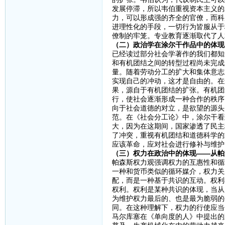
发展停滞，所以韦伯重视资本主义的
力，可以形成强的齐全的官僚，而科
进理性化的手段，一切行为皆服从于
僚制的牢笼。专业教育逐渐取代了人
（二）政治学在涂尔干作品中的体现
已经读过部分社会学著作的我们都知
和有机团结之间的转型过程尚未完成
量。随着劳动分工的扩大和集体意志
实现自己的冲动，这才是自由的。在
果，源自于有机团结的扩张。有机团
行，使社会逐渐形成一种合作的秩序
向于社会道德的对立，是欲望的源头
范。在《社会分工论》中，涂尔干看
大，因为在这期间，国家渗透了民主
了冲突，重视有机团结和道德科学的
应该革命，应对社会进行修补与维护
（三）权力在政治中的体现——从帕
帕森斯权力观强调权力的互惠性和循
一种和货币类似的循环媒介，权力关
配，而是一种基于共识的互动。权利
权利。权利是某种共识的体现，当从
为维护权力最后的、也是最为脆弱的
同。在这种理解下，权力的行使应当
马尔库塞在《单向度的人》中提出的