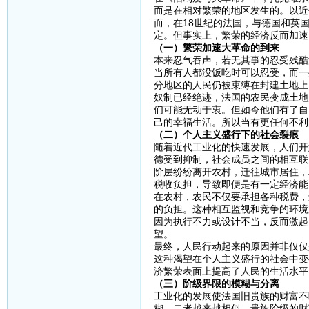
而是在相对繁荣的地区发生的。以近
而，在18世纪的法国，与德国和英
定。但事实上，繁荣的经济反而加速
（一）繁荣加速大革命的到来
本来忍气吞声，若无其事的忍受残酷
当所有人都没饭吃时可以忍受，而一
分地区的人民仍被束缚在封建土地上
奴制已经绝迹，法国的农民变成土地
们可能无动于衷。但如今他们有了自
己的幸福生活。所以当有更任何不利
（二）个人主义盛行下的社会裂痕
随着近代工业化的快速发展，人们开
德受到抑制，社会成员之间的相互联
阶层纷纷离开农村，迁往城市居住，
税收负担，导致即便是有一定经济能
在农村，农民不仅要承担各种税费，
的负担。这种相互监视和竞争的环境
因为执行不力或设计不当，反而激起
望。
最终，人民行动起来的原因并非仅仅
这种渴望在个人主义盛行的社会中变
济繁荣表面上提高了人民的生活水平
（三）阶级界限的模糊与分离
工业化的发展使法国旧贵族的财富不
糊，二者越来越相似。贵族阶级的财