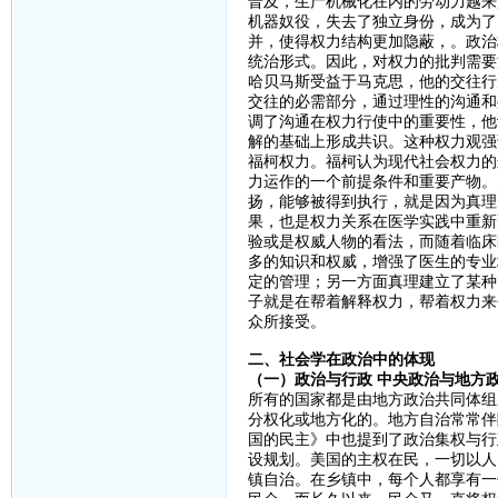
普及，生产机械化在内的劳动力越来
机器奴役，失去了独立身份，成为了
并，使得权力结构更加隐蔽，。政治
统治形式。因此，对权力的批判需要
哈贝马斯受益于马克思，他的交往行
交往的必需部分，通过理性的沟通和
调了沟通在权力行使中的重要性，他
解的基础上形成共识。这种权力观强
福柯权力。福柯认为现代社会权力的
力运作的一个前提条件和重要产物。
扬，能够被得到执行，就是因为真理
果，也是权力关系在医学实践中重新
验或是权威人物的看法，而随着临床
多的知识和权威，增强了医生的专业
定的管理；另一方面真理建立了某种
子就是在帮着解释权力，帮着权力来
众所接受。
二、社会学在政治中的体现
（一）政治与行政 中央政治与地方
所有的国家都是由地方政治共同体组
分权化或地方化的。地方自治常常伴
国的民主》中也提到了政治集权与行
设规划。美国的主权在民，一切以人
镇自治。在乡镇中，每个人都享有一