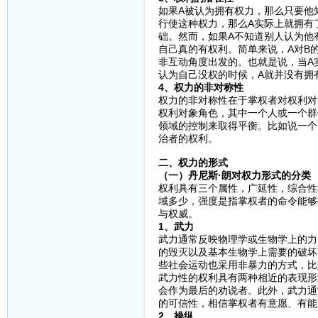
如果A被认为拥有权力，那么只要他
行使这种权力，那么A实际上就拥有
础。然而，如果A不知道别人认为他
自己真的有权利。简单来说，A对B
非互动角度出发的。也就是说，当A
认为自己没权的时候，A就并没有拥
4、权力的非对称性
权力的非对称性在于掌权者对权利对
权利对象角色，其中一个人或一个群
领域的控制来取得平衡。比如说一个
治者的权利。
二、权力的形式
（一）丹尼斯·朗对权力形式的分类
权利具有三个属性，广延性，综合性
域多少，强度是指掌权者的命令能够
与权威。
1、武力
武力通常反映物理学或生物学上的力
的毁灭以及基本生物学上需要的破坏
些社会运动也采用非暴力的方式，比
武力性的权利具有两种相近的表现形
会作为最后的劝说者。此外，武力通
的可信性，相信掌权者有意愿、有能
2、操纵