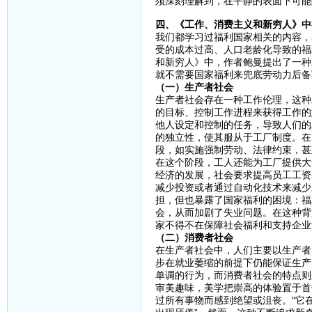
须深刻理解到，在平静的表面下可能
四、《工作、消费主义和新穷人》中
我们都学习过福利国家相关的内容，
受的成本过高、人口老龄化导致的福
和新穷人》中，作者鲍曼提出了一种
就不需要国家福利来兜底劳动力后备
（一）生产者社会
生产者社会存在一种工作伦理，这种
的目标、控制工作进程来获得工作的
他人设定和控制的任务，导致人们的
的独立性，使其服从于工厂制度。在
段，如实施强制劳动、法律约束，甚
在这个阶段，工人还能为工厂提供大
经济的发展，社会要求提高员工工资
减少投资或者通过自动化技术来减少
担，但也暴露了国家福利的困境：福
会，从而加剧了失业问题。在这种背
家不得不在保障社会福利和支持企业
（二）消费者社会
在生产者社会中，人们主要以生产者
步在就业萎缩的前提下仍能保证生产
单调的行为，而消费者社会的特点则
审美趣味，美学把崇高的体验置于首
过所有事物而感到绝望或沮丧。“它