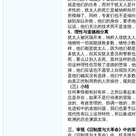
就是他们的任务，而对于犹太人是什
术性的，犹太人的死亡是被纳粹殆尽
所模糊了。同样，专家们也不是倾向
缺陷加以补救，他们的身份，要求他
以说，他们关注的技术而不是道德，
5、理性与道德相分离
犹太人被区隔开来，纳粹人借犹太人
地牺牲一切就能拯救多数，牺牲少数
样，他们都是犹太人，因为他们都是
多犹太人，但其实犹太委员和警察也
死，要么让别人去死。面对这样的选
但这种理性也导致了道德的堕落，他
择，他们应该也不愿登上自我毁灭的
是他们确实没有选择，他们中大多数
由真正控制局势的人所操控，规则是
（三）小结
任何事情都有好有坏，之所以看起来
总是存在，如果不是行动者的冒险，
业的、有效管理的、协调一致的，所
化进程中的道德问题，我们也要予以
现代性有以上这些特性，所以换成对
欧洲的历史渊源太深。
三、审视《旧制度与大革命》中的革
在《旧制度与大革命》中，托克维尔