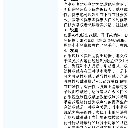
当掌权者对权利对象隐瞒他的意图，
将所需的反应明确告诉该人，就构成
性。操纵也可以发生在不存在社会关
式。高端的操纵者操纵人们的时候潜
们认为掌权者憨厚老实的话，往往就
3、说服
如果A对B提出论据、呼吁或劝告，
的依据，那么B就已经成功被A说服
思想牢牢的掌握在自己的手心。在现
4、权威
如果说服的实质是提出论据，那么权
于意见的内容已经过B的独立评价并
份、资源和个人品质，引起遵从。权
法性权威存在三种基本类型，一是卡
分为强制性权威，诱导性权威，合法
强制性权威是指若A以武力威胁B使
在广延性，综合性和强度上是最有效
予以剥夺威胁，达到遵从命令的目的
如果说强制性权威是政治权利的特殊
承诺的经济好处为权利对象提高生产
合法权威是一种权利关系，其中掌权
规范为先决条件，类似于韦伯的法理
合格权威是基于专门知识或技能的权
何种行动能最好的服务于对象的利益
是依赖于其在公认权威等级中的正式