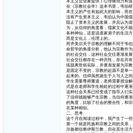
本主义企业家提供了心理驱动力和道
在《宗教社会学》这本书里，韦伯研
本主义的产生有如此大的影响，而在
没有产生资本主义，韦伯认为中国儒
阻止了资本主义的发展，并且认为道
为，从信仰的角度看，儒家文化不能
各种神仙，还是说道家弟子的生活方
而是文化上，伦理上的。
而齐美尔关于宗教的理解不同于韦伯
命哲学的角度分析，他认为宗教作为
的社会交往，这种社会交往逐渐发展
社会交往都存在一种共性，存在共有
练脱离世俗实际，并逐渐发展为宗教
是固定不变的，宗教的起源不是单一
起来的。信仰虽然诞生于人与人之间
学生需要尊师重道，老师需要授业解
式是在老师和学生相处的过程中逐渐
这种社会关系已经变成了指导人们实
了信仰就能够产生宗教，当信仰逐渐
的角度，比较了社会的整合性，和宗
在某种相似。
二、思考
这个月在阅读过程中，我产生了一些
第一个就是民族和宗教之间的关系，
尔族都信奉伊斯兰教，但在其生活方