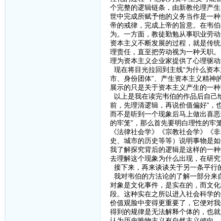
个完整的逻辑链条，由新教伦理产生
世中完成所赋予他的义务当作是一种
帝的戒律，完成上帝的旨意。在韦伯
为。一方面，教徒勤勉从事职业劳动
资本主义不断发展的过程，就是传统
理责任，直至把劳动视为一种天职。
理为资本主义企业家提供了心理驱动
现在将目光拉回到主线“为什么资本
市、身份团体”、产生资本主义精神
展示的只是关于资本主义产生的一种
以上是我在读完韦伯的作品后自己给
前，先理清逻辑，再说价值偏好”，也
而不是听到一个现象后马上做出喜恶
的牢笼”，那么首先要明白理性的牢
《法律社会学》《宗教社会学》《非
史、城市的历史等等）说明事物是如
我了解探究背后的逻辑是这样的一种
去理解这个现象为什么出现，在研究
接下来，再来谈谈关于另一条平行
我对韦伯的方法论的了解一部分来
对象是文化事件，是实在的，而文化
段。这种实在之所以进入社会科学的
价值观脸中变得更重要了，它便对我
得到的规律是无法解释个体的，也就
认为历史唯物主义有自然主义倾向，