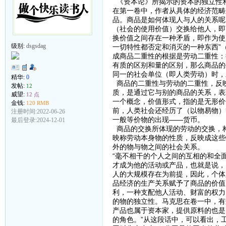
《资本论》所揭示的资本的独立性
在第一卷中，作者从具体的经济范畴
品。商品是如何体现人与人的关系呢
（社会的使用价值）交换给他人，即
换价值之间存在一种矛盾，即作为使
级别:
dsgsdag
一切特性都否定和消灭的一种东西”
成商品二重性的根据是劳动二重性：
有质的区别和量的区别，那么商品的
同一的社会单位（即人类劳动）时，
精华:
0
商品的二重性与劳动的二重性，反映
发帖:
12
质，是通过它与别的商品的关系，表
威望:
12 点
一个概念，价值形式，指的是无形价
金钱:
120 RMB
前，人类社会还经历了（以物易物）
注册时间:2022-06-26
一般等价物的出现——货币。
最后登录:2024-12-01
商品的交换所体现的劳动的交换，
映称劳动本身物的性质，反映成这些
外的物与物之间的社会关系。
“毫不相干的个人之间的互相的和全
才成为他的活动或产品，也就是说，
人的大规模存在为前提，因此，个体
品经济的生产关系赋予了商品的价值
利，一种支配他人活动、财富的权力
的物的独立性。马克思在卷一中，有
产品也属于资本家，提供原料的也是
的角色。”从这段话中，可以看出，