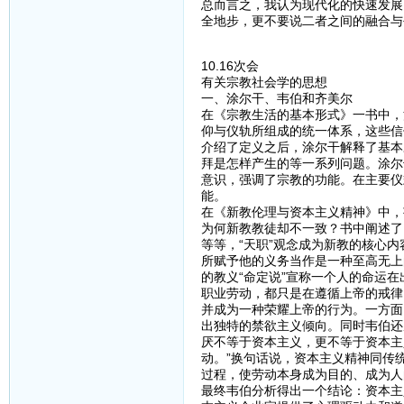
总而言之，我认为现代化的快速发展
全地步，更不要说二者之间的融合与
10.16次会
有关宗教社会学的思想
一、涂尔干、韦伯和齐美尔
在《宗教生活的基本形式》一书中，
仰与仪轨所组成的统一体系，这些信
介绍了定义之后，涂尔干解释了基本
拜是怎样产生的等一系列问题。涂尔
意识，强调了宗教的功能。在主要仪
能。
在《新教伦理与资本主义精神》中，
为何新教教徒却不一致？书中阐述了
等等，“天职”观念成为新教的核心
所赋予他的义务当作是一种至高无上
的教义“命定说”宣称一个人的命运
职业劳动，都只是在遵循上帝的戒律
并成为一种荣耀上帝的行为。一方面
出独特的禁欲主义倾向。同时韦伯还
厌不等于资本主义，更不等于资本主
动。”换句话说，资本主义精神同传
过程，使劳动本身成为目的、成为人
最终韦伯分析得出一个结论：资本主