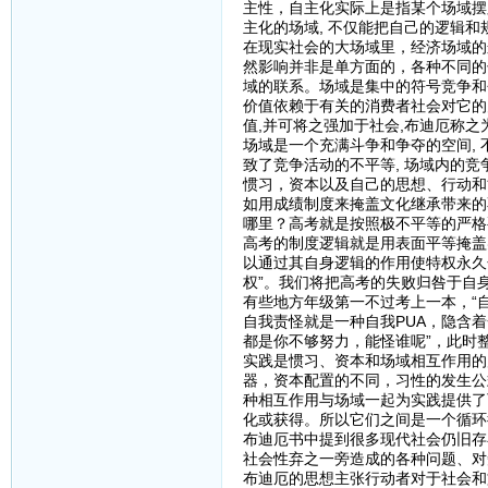
主性，自主化实际上是指某个场域摆
主化的场域, 不仅能把自己的逻辑和
在现实社会的大场域里，经济场域的
然影响并非是单方面的，各种不同的
域的联系。场域是集中的符号竞争和
价值依赖于有关的消费者社会对它的
值,并可将之强加于社会,布迪厄称之为
场域是一个充满斗争和争夺的空间, 
致了竞争活动的不平等, 场域内的竞
惯习，资本以及自己的思想、行动和
如用成绩制度来掩盖文化继承带来的
哪里？高考就是按照极不平等的严格
高考的制度逻辑就是用表面平等掩盖
以通过其自身逻辑的作用使特权永久
权”。我们将把高考的失败归咎于自
有些地方年级第一不过考上一本，“
自我责怪就是一种自我PUA，隐含
都是你不够努力，能怪谁呢”，此时
实践是惯习、资本和场域相互作用的产
器，资本配置的不同，习性的发生公
种相互作用与场域一起为实践提供了可
化或获得。所以它们之间是一个循环
布迪厄书中提到很多现代社会仍旧存
社会性弃之一旁造成的各种问题、对
布迪厄的思想主张行动者对于社会和