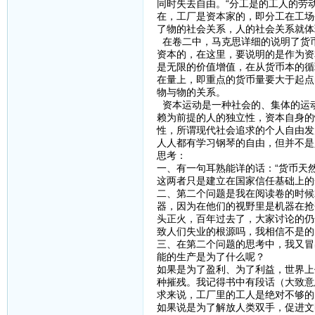
同时失去自由。“分工是的工人的劳
在，工厂是资本家的，即分工在工场
了物的社会关系，人的社会关系就体
在卷二中，马克思详细的说明了货
资本的，在这里，要说明的是作为资
是无限的价值增值，在从货币本的循
在量上，即重点的货币量要大于起点
物与物的关系。
资本运动是一种社会的、集体的运
赖为前提的人的独立性，资本自身的
性，所谓现代社会追求的个人自由发
人人都有学习钢琴的自由，但并不是
思考：
一、有一句耳熟能详的话：“货币天
这两者只是建立在国家信任基础上的
二、第二个问题是我在阅读卷的时候
器，因为在他们的视野里是机器在抢
头正火，百年过去了，大家讨论的仍
致人们失业的根源吗，我相信不是的
三、在第二个问题的思考中，我又冒
能的生产是为了什么呢？
如果是为了盈利、为了利益，世界上
种摧残。我记得书中有段话（大致意
求来说，工厂里的工人是绝对不够的
如果说是为了解放人类双手，促进文