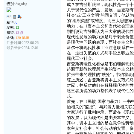
级别:
dsgsdag
成？在吉登斯眼里，现代性是一个十
关于现代性的产生、发展，吉登斯有
社会”或“工业文明”的同义词，他
的“组织类型”或维度。而三大思想
精华:
0
动力，在《资本主义和当代社会理论
发帖:
12
刚刚说到吉登斯认为三大家的现代性
威望:
12 点
现代性发展的动力源是对于剩余价值
金钱:
120 RMB
是现代性问题的表现，而社会主义和
注册时间:2022-06-26
涂尔干将现代性和工业注意联系在一
最后登录:2024-12-01
在，走出失范的方式与手段是职业伦
现代工业社会。
吉登斯将理性化看做是韦伯理解现代
起源于新教伦理所产生的资本主义精
扩张带来的理性的“铁笼”，韦伯将现
综上所述，吉登斯将资本主义范式马
对应，并反对他们在解释现代性的性
述三者所说的动力都代表了现代性的
式。
首先，在《民族-国家与暴力》一书
治相关的“监控”、与武装力量相关联
大家进行了批判继承。而后在《现代
的发展，认为现代性是由资本主义、
其中，资本主义指的是在竞争性劳动
本主义社会中，社会劳动的安置、资
式，而非政治手段实现的，即资源和