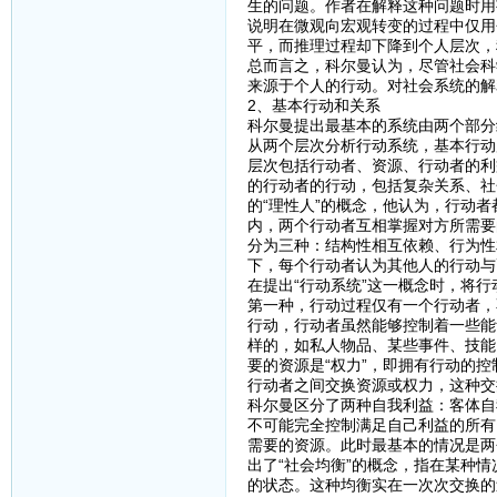
生的问题。作者在解释这种问题时用
说明在微观向宏观转变的过程中仅用
平，而推理过程却下降到个人层次，
总而言之，科尔曼认为，尽管社会科
来源于个人的行动。对社会系统的解
2、基本行动和关系
科尔曼提出最基本的系统由两个部分
从两个层次分析行动系统，基本行动
层次包括行动者、资源、行动者的利
的行动者的行动，包括复杂关系、社
的“理性人”的概念，他认为，行动
内，两个行动者互相掌握对方所需要
分为三种：结构性相互依赖、行为性
下，每个行动者认为其他人的行动与
在提出“行动系统”这一概念时，将
第一种，行动过程仅有一个行动者，
行动，行动者虽然能够控制着一些能
样的，如私人物品、某些事件、技能
要的资源是“权力”，即拥有行动的
行动者之间交换资源或权力，这种交
科尔曼区分了两种自我利益：客体自
不可能完全控制满足自己利益的所有
需要的资源。此时最基本的情况是两
出了“社会均衡”的概念，指在某种
的状态。这种均衡实在一次次交换的