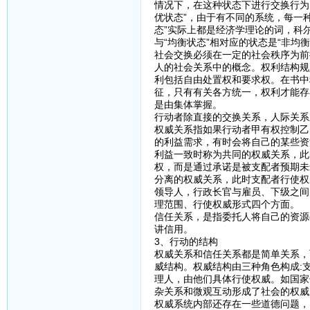
情况下，在这种状态下进行交换行为
优状态”，由于有不同的系统，每一
态”实际上都是经济学理论的词，科
与“均衡状态”相对应的状态是“非均
社会交换必须在一定的社会秩序为前
人的社会关系中的概念。权利结构规
利包括自由处置权和要求权。在书中
征，只有有关各方统一，权利才能存
是由集体掌握。
行动者除直接的交换关系，人际关系
权威关系指如果行动者甲有权控制乙
的利益需求，有时会将自己的某些资
利益一致时称为共同的权威关系，此
权，而是通过承诺是被支配者预期未
分离的权威关系，此时支配者行使权
领导人，行政长官与雇员、下级之间
理范围、行使权威形式四个方面。
信任关系，是指委托人将自己的资源
讲信用。
3、行动的结构
权威关系和信任关系都是简单关系，
威结构。权威结构由三种角色构成:
理人，由他们具体行使权威。如国家
杂关系和微观互动形成了社会的权威
权威系统内部还存在一些道德问题，