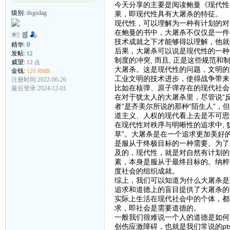
今天分享的主要是阅读鲍曼《现代性
级别:
dsgsdag
果，即现代性具有大屠杀的特征。
现代性，可以理解为一种有计划的对
在鲍曼的书中，大屠杀不仅仅是一件
技术成就之下才能够得以理解，他就
精华:
0
后果，大屠杀可以说是现代性的一种
发帖:
12
制度的冲突, 而且, 正是这些规范
威望:
12 点
大屠杀。这是现代性的问题，文明的
金钱:
120 RMB
工业文明的技术进步，使得战争带来
注册时间:2022-06-26
比如在核弹、原子弹存在的现代社会
最后登录:2024-12-01
在对于犹太人的大屠杀里，尽管说“反
者”是齐美尔所说的那种“陌生人”
道主义、人权的现代看上去是不可思
在现代性对秩序与明晰性的追求中, 
草”。大屠杀是在一个追求更加美好的
是服从于终极目标的一种需要。为了
及的，现代性，就是对自然有计划的
素，本身是服从于最终目标的。纳粹
度社会的组织成就。
综上，我们可以知道为什么大屠杀是
追求和道德上的盲目提供了大屠杀的
实际上生活在现代社会中的个体，都
求，即社会是需要道德的。
一般我们很难说一个人的道德是如何
创伤应激障碍，也就是我们常说的pt