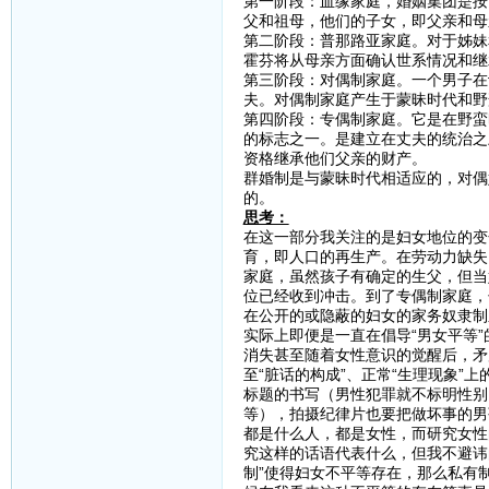
第一阶段：血缘家庭，婚姻集团是按
父和祖母，他们的子女，即父亲和母
第二阶段：普那路亚家庭。对于姊妹
霍芬将从母亲方面确认世系情况和继
第三阶段：对偶制家庭。一个男子在
夫。对偶制家庭产生于蒙昧时代和野
第四阶段：专偶制家庭。它是在野蛮
的标志之一。是建立在丈夫的统治之
资格继承他们父亲的财产。
群婚制是与蒙昧时代相适应的，对偶
的。
思考：
在这一部分我关注的是妇女地位的变
育，即人口的再生产。在劳动力缺失
家庭，虽然孩子有确定的生父，但当
位已经收到冲击。到了专偶制家庭，
在公开的或隐蔽的妇女的家务奴隶制
实际上即便是一直在倡导“男女平等
消失甚至随着女性意识的觉醒后，矛盾
至“脏话的构成”、正常“生理现象
标题的书写（男性犯罪就不标明性别
等），拍摄纪律片也要把做坏事的男
都是什么人，都是女性，而研究女性
究这样的话语代表什么，但我不避讳
制”使得妇女不平等存在，那么私有