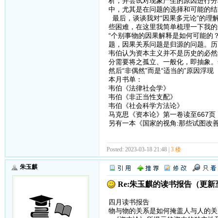
析，并尝试对现象产生的原因进行分
中，尤其是在问题的选择和可能的结
最后，谈谈我对“因果多元论”的理
些困难，在这里我简单梳理一下我的
“个别事物的因果解释是如何可能的
题，因果关系问题是归源的问题。历
韦伯认为资本主义并不是历史的必然
分需要将之孤立、一般化，即抽象。
然后“非偶然”而是“适当的”原因浮
本月书单：
韦伯《法律社会学》
韦伯《非正当性支配》
韦伯《社会科学方法论》
马克思《资本论》第一卷读至667页
另有一本《国家的视角:那些试图改
Posted: 2023-03-18 21:48 |
3 楼
朱玉麒
Re:朱玉麒的读书报告（更新
四月读书报告
物与物的关系是如何掩盖人与人的关