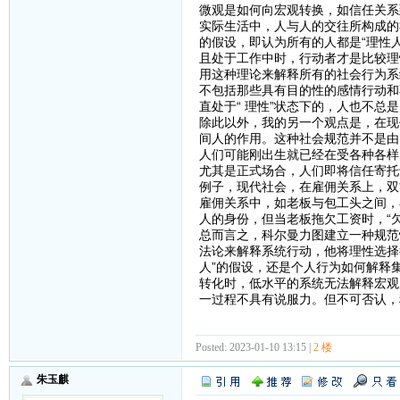
微观是如何向宏观转换，如信任关系
实际生活中，人与人的交往所构成的
的假设，即认为所有的人都是“理性
且处于工作中时，行动者才是比较理
用这种理论来解释所有的社会行为系
不包括那些具有目的性的感情行动和
直处于“ 理性”状态下的，人也不总
除此以外，我的另一个观点是，在现
间人的作用。这种社会规范并不是由
人们可能刚出生就已经在受各种各样
尤其是正式场合，人们即将信任寄托
例子，现代社会，在雇佣关系上，双
雇佣关系中，如老板与包工头之间，
人的身份，但当老板拖欠工资时，“
总而言之，科尔曼力图建立一种规范
法论来解释系统行动，他将理性选择
人”的假设，还是个人行为如何解释
转化时，低水平的系统无法解释宏观
一过程不具有说服力。但不可否认，
Posted: 2023-01-10 13:15 |
2 楼
朱玉麒