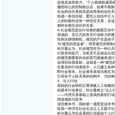
迫使其放弃权力。“个人根据权威系
撤回转让的控制权以后，如果不能恢
社会的信任系统也是由简单的信任关
组成一条信任链，委托人信任中介人
人的职能外还有一种信任关系，在这
都存在相互信任的关系。
A.社会规范是在行动者的微观互动
形成的、非正式的有关行动权力的规
性和法律强制性。规范的产生是由于
为“规范的受益者”，而受规范所限制
科尔曼认为，社会规范作为一种公共
行奖赏和惩罚，当奖赏不足就会出现
的规范都要靠外在的赏罚措施来进行
会得到自我奖励，这就是一种“规范的
在复杂的行动系统中，人们建立各种
即社会资本。社会资本表现为相互关
它存在于人际关系的结构中，为结构
4、法人行动
原始的社会组织正逐渐被人工创建的
的基本行动单位，科尔曼称之“法人
——代理关系基础上形成的新的行动
阅读感想与思考:
读完整本书，我的第一感受是这本书
给我一种浮在社会生活之上又隐于社
科尔曼认为社会系统行动是由个人行