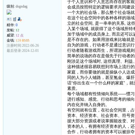
于个人意识和个人意志而存在的客观
级别:
dsgsdag
会成员按照特定的逻辑要求共同建设
一个大的社会场，那么整个社会场就
在这个社会空间中的各种各样的场域
立的社会空间, 是一串串的关系, 
精华:
0
入某个场域, 就获得了这个场域所特
发帖:
12
加于场域中的成员身上, 而且还可以
威望:
12 点
是不存在的。如果用游戏来比喻就是
金钱:
120 RMB
自为的游戏，行动者不是通过意识行
注册时间:2022-06-26
行动者随着游戏而生，所谓游戏规则
最后登录:2024-12-01
简单的说场的存在是领先于行动者的存
刚涉足这个场域时, 这些真理、利益
这种描述很容易联想到市场上流行的
家庭，而你要做的就是操纵小人达成
同的人为小人铺路，甚至氪金、爆肝
话“你出生在一个什么样的家庭”，
素质。
每个场域都有性情倾向系统——惯习
进行感知、感觉、行动和思考的倾向
内在化并纳入自身的。
有空间就有位置，在社会空间里，占
资本、经济资本、社会资本、符号资
据大部分资源或者说掌握能改变、对
资本的人，有拥有经济资本的人，还
合作，行动者拥有的资本可以被掠夺