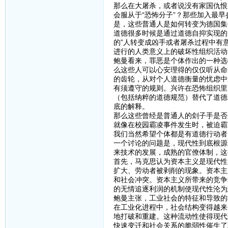
那么在大屠杀，或者说没有家国仇恨
会服从于“恐怖分子”？那些加入最
是，这些普通人是如何转变为德国集
道德很多时候是通过道德自抑实现的
的”人转变成凶手或者屠杀过程中有
进行的人类意义上的破坏性组织活动
鲍曼看来，罪恶是个体作出的一种选
么这些人可以心安理得的仅仅听从命
的齿轮，从对个人道德衡量的忧虑中
有须遵守的规则。兴许在恐怖组织里
（包括纳粹的道德规范）替代了道德
底的解释。
那么这些曾经是普通人的刽子手是否
就像在校园霸凌事件发生时，被迫霸
我们当然希望个体都是有道德行动者
一个讨论的问题是，现代性到底根源
来技术的发展，成熟的官僚体制，这
首先，马克思认为资本主义是现代性
扩大、劳动者被剥削的现象。资本主
和社会冲突。资本主义所带来的竞争
的无情追逐利润的机制使现代性沦为
鲍曼主张，工业社会的特征和导致的
在工业化进程中，社会结构变得越来
地打破和重建。这种流动性使得现代
快速变迁和社会关系的脆弱性催生了