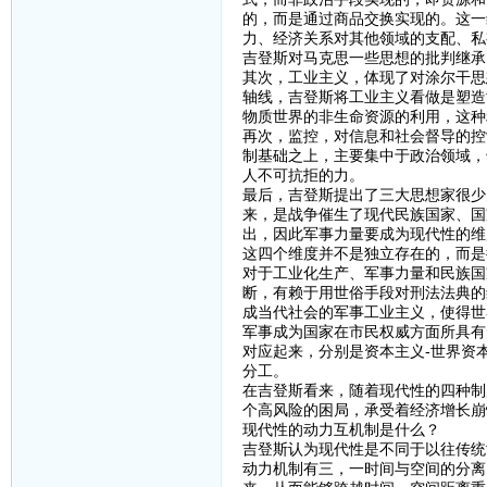
的，而是通过商品交换实现的。这一
力、经济关系对其他领域的支配、私
吉登斯对马克思一些思想的批判继承
其次，工业主义，体现了对涂尔干思
轴线，吉登斯将工业主义看做是塑造
物质世界的非生命资源的利用，这种
再次，监控，对信息和社会督导的控
制基础之上，主要集中于政治领域，
人不可抗拒的力。
最后，吉登斯提出了三大思想家很少
来，是战争催生了现代民族国家、国
出，因此军事力量要成为现代性的维
这四个维度并不是独立存在的，而是
对于工业化生产、军事力量和民族国
断，有赖于用世俗手段对刑法法典的
成当代社会的军事工业主义，使得世
军事成为国家在市民权威方面所具有
对应起来，分别是资本主义-世界资
分工。
在吉登斯看来，随着现代性的四种制
个高风险的困局，承受着经济增长崩
现代性的动力互机制是什么？
吉登斯认为现代性是不同于以往传统
动力机制有三，一时间与空间的分离