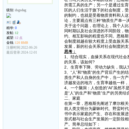
所需工具的生产；另一个是通过生育
区的人们生活于旗下的社会制度，受
级别:
dsgsdag
的制约，也就是受着物质资料和人这
论，主要观点有三种“物质生产单一决定
关于这个问题，在理论上，我个人比较
精华:
0
同时期以及社会演进的不同阶段，物
发帖:
12
约、相互影响的程度也不同。恩格斯
威望:
12 点
会制度就越在较大程度上受血族关系
金钱:
120 RMB
发展，新的社会关系对社会制度的支
注册时间:2022-06-26
思考：
最后登录:2024-12-01
1、结合现实，血缘关系在现代社会发
的关系，该如何?
2、生育率下降、劳动力缺失，我认
3、“人”和“物质”的生产背后产生
质生产和人自身的生产中，当一方产
济越发达的地方，生育率越低一样，
4、一个脑洞：人创造的“AI”虽然
是“人”的生产和“物质”生产的另类结
二、家庭
在第一章，恩格斯先阐述了摩尔根关
前人类文明分为蒙昧时代、野蛮时代
书中表示家庭的产生、存在和发展进
形式都与社会生产发展的一定阶段相
产。简单总结如下：