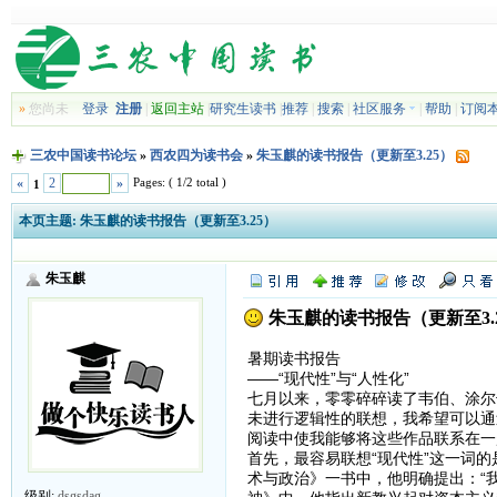
»
您尚未
登录
注册
|
返回主站
|
研究生读书
|
推荐
|
搜索
|
社区服务
|
帮助
|
订阅
三农中国读书论坛
»
西农四为读书会
»
朱玉麒的读书报告（更新至3.25）
Pages: ( 1/2 total )
«
2
»
1
本页主题:
朱玉麒的读书报告（更新至3.25）
朱玉麒
朱玉麒的读书报告（更新至3.
暑期读书报告
——“现代性”与“人性化”
七月以来，零零碎碎读了韦伯、涂尔
未进行逻辑性的联想，我希望可以通
阅读中使我能够将这些作品联系在一起
首先，最容易联想“现代性”这一词
术与政治》一书中，他明确提出：“
级别:
dsgsdag