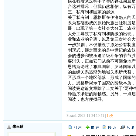
候在我看来这种不平等的存在简直是
合这种排斥，但我仍然相信，纵有万
三、私有制和国家的起源
关于私有制，恩格斯在伊洛魁人的氏
系为基础形成的原始氏族公社制度是
展，出现了第一次社会大分工，农业
大分工导致了私有制和阶级的出现，
业和农业的分离，以及第三次社会大
一步加剧，不仅摧毁了原始公有制度
削形式，继之而来的是中世纪的农奴
会的进步和被压迫阶级斗争的节节胜
要消失，正如它们从前不可避免地产
恩格斯论述了雅典国家、罗马国家以
的血缘关系逐渐为地域关系所代替，
区形成一个地区部落，形成了国家的
力。恩格斯揭示了国家的阶级本质，
阅读完这篇文章除了上文关于“两种
种循序渐进的顺畅感。另外，一点启
阅读，也方便找寻。
Posted: 2022-11-24 19:41 |
1 楼
朱玉麒