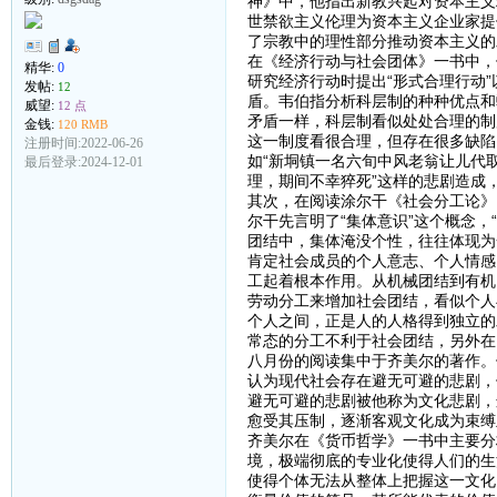
神》中，他指出新教兴起对资本主义
世禁欲主义伦理为资本主义企业家提
了宗教中的理性部分推动资本主义的
在《经济行动与社会团体》一书中，
精华:
0
研究经济行动时提出“形式合理行动”
发帖:
12
盾。韦伯指分析科层制的种种优点和弊
威望:
12 点
矛盾一样，科层制看似处处合理的制
金钱:
120 RMB
这一制度看很合理，但存在很多缺陷
注册时间:2022-06-26
如“新垌镇一名六旬中风老翁让儿代
最后登录:2024-12-01
理，期间不幸猝死”这样的悲剧造成
其次，在阅读涂尔干《社会分工论》
尔干先言明了“集体意识”这个概念
团结中，集体淹没个性，往往体现为
肯定社会成员的个人意志、个人情感
工起着根本作用。从机械团结到有机
劳动分工来增加社会团结，看似个人
个人之间，正是人的人格得到独立的
常态的分工不利于社会团结，另外在
八月份的阅读集中于齐美尔的著作。
认为现代社会存在避无可避的悲剧，
避无可避的悲剧被他称为文化悲剧，
愈受其压制，逐渐客观文化成为束缚
齐美尔在《货币哲学》一书中主要分
境，极端彻底的专业化使得人们的生
使得个体无法从整体上把握这一文化