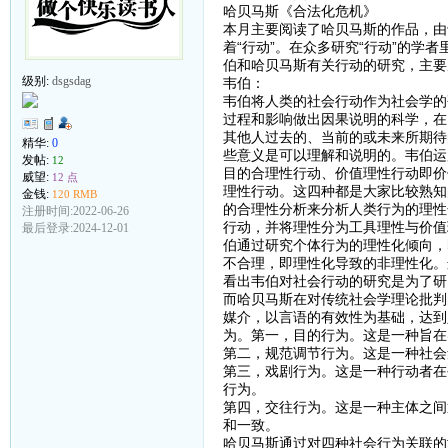
哈贝马斯《合法化危机》
本月主要阅读了哈贝马斯的作品，由
着“行动”。在众多研究“行动”的
伯和哈贝马斯有关行动的研究，主要
级别:
dsgsdag
韦伯：
韦伯将人类的社会行动作为社会学的
过程和影响做出因果说明的科学，在
其他人过去的、当前的或未来所期待
精华:
0
些意义是可以理解和说明的。韦伯运
发帖:
12
目的合理性行动、价值理性行动即价
威望:
12 点
理性行动。这四种都是大家比较熟知
金钱:
120 RMB
的合理性分析来分析人类行为的理性
注册时间:2022-06-26
行动，并将理性分为工具理性与价值
最后登录:2024-12-01
伯通过研究个体行为的理性化倾向，
不合理，即理性化导致的非理性化。
看出韦伯对社会行动的研究是为了研
而哈贝马斯在对传统社会学理论批判
媒介，以言语的有效性为基础，达到
为。第一，目的行为。这是一种旨在
第二，规范调节行为。这是一种社会
第三，戏剧行为。这是一种行动者在
行为。
第四，交往行为。这是一种主体之间
和一致。
哈贝马斯通过对四种社会行为关联的