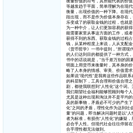
衡量价值的符号，其所能代表的价值
等越发趋于平面，简单理解为在现代
衡量，出现价值的一种下降。在现代
段出现，而不是作为价值本身存在，
乐变成了的获取金钱的过程，也就是
为一种中介，让人们更加容易的获得
能需要家里从事这方面的工作，或者
获得不到的东西。获取金钱的过程占
钱，从某种程度上来说，人从支配金
《货币哲学》一书中提到，“所谓现
的人们达到目的都提供了一种方式，
书中的话说就是，“当千差万别的因
明面上用货币来衡量时，其本身的价
略了人本身的情感、审美、价值需求
如果说“现代性”是我将这些作品联
的科层制下，工具合理和价值合理之
剧，都使我联想到“人性化”这个词
我们期望社会福利能够照顾到每个人
尤其是这种出现和淘汰并不是平均的
及的新事物，矛盾必不可少的产生了
化”之间的矛盾，理性化作为达到社
量”的问题，即当解决问题时是以“人
者为标准，有损伤“人性化”的嫌疑
必合乎人性。但现代社会往往停留在
合乎理性都无法做到。