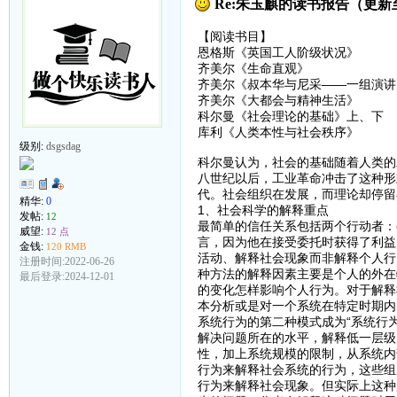
Re:朱玉麒的读书报告（更新至
【阅读书目】
恩格斯《英国工人阶级状况》
齐美尔《生命直观》
齐美尔《叔本华与尼采——一组演讲
齐美尔《大都会与精神生活》
科尔曼《社会理论的基础》上、下
库利《人类本性与社会秩序》
级别:
dsgsdag
科尔曼认为，社会的基础随着人类的
八世纪以后，工业革命冲击了这种形
代。社会组织在发展，而理论却停留
精华:
0
1、社会科学的解释重点
发帖:
12
最简单的信任关系包括两个行动者：
威望:
12 点
言，因为他在接受委托时获得了利益
金钱:
120 RMB
活动、解释社会现象而非解释个人行
注册时间:2022-06-26
种方法的解释因素主要是个人的外在
最后登录:2024-12-01
的变化怎样影响个人行为。对于解释
本分析或是对一个系统在特定时期内
系统行为的第二种模式成为“系统行
解决问题所在的水平，解释低一层级
性，加上系统规模的限制，从系统内
行为来解释社会系统的行为，这些组
行为来解释社会现象。但实际上这种