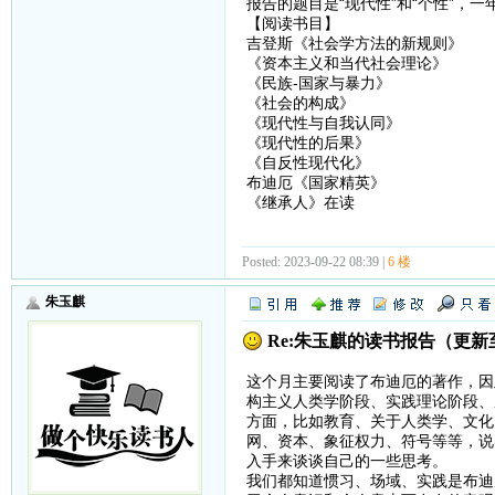
报告的题目是“现代性”和“个性”，
【阅读书目】
吉登斯《社会学方法的新规则》
《资本主义和当代社会理论》
《民族-国家与暴力》
《社会的构成》
《现代性与自我认同》
《现代性的后果》
《自反性现代化》
布迪厄《国家精英》
《继承人》在读
Posted: 2023-09-22 08:39 |
6 楼
朱玉麒
Re:朱玉麒的读书报告（更
这个月主要阅读了布迪厄的著作，因
构主义人类学阶段、实践理论阶段、
方面，比如教育、关于人类学、文化
网、资本、象征权力、符号等等，说
入手来谈谈自己的一些思考。
我们都知道惯习、场域、实践是布迪