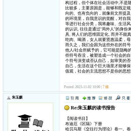
构过程，但个体在社会活动中,不是
比较多，主要原因是，能够和既定规
向的、也有负向的，就像前文所提及
的环境里，自我意识的觉醒，对自我
等进行社会分类，我将趣味、生活风
的认识, 往往是通过“局外人”的身
具, 将人们的思维固定化, 而并不
吃肉、喝酒，女人就要贤惠温柔，母
而久之，我们会因为这些外在的符号
他人/社会所赋予的，它可能是隐晦
些符号吞没，被塑造成一个社会的自
个符号演变成否认自己，如审美的否
自己，生活在这个巨大场里才能够保
值观，社会的主流思想不是你的思想
Posted: 2023-11-02 10:00 |
7 楼
朱玉麒
Re:朱玉麒的读书报告
【阅读书目】
布迪厄《区隔》下册
哈贝马斯《交往行为理论》卷一、卷