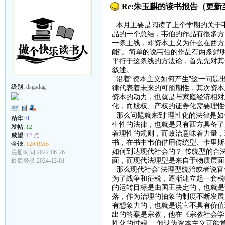
Re:朱玉麒的读书报告（更新至
本月主要是阅读了上个学期的关于
品的一个总结，韦伯的作品有很多方
一条主线，即资本主义为什么在西方
能”。简单的说韦伯的作品有两条鲜
平行于这条线的方法论，首先先对其
叙述。
沿着“资本主义如何产生”这一问题
级别:
dsgsdag
律代表着未来的可预期性，其次资本
资本的动力，也就是与家庭经济相对
化，而股权、产权的证券化需要理性
那么问题就来到“理性化的法律是如
精华:
0
生性的法律，也就是只有西方具备了
发帖:
12
着理性的规则，而政治意味着力量，
威望:
12 点
书，在书中韦伯借用传统型、卡里斯
金钱:
120 RMB
如何到达现代社会的？”传统型的合
注册时间:2022-06-26
面，而现代法理型是来自于物质层面
最后登录:2024-12-01
那么现代社会“法理型统治或者说官
为了战争和征税，逐渐建立起一套税
的运转目标是由国王决定的，也就是
落，作为治理的抽象的制度不断发展
有想象力的，也就是说它不具有价值
出的答案是宗教，他在《宗教社会学
性化的过程”，他认为资本主义可能