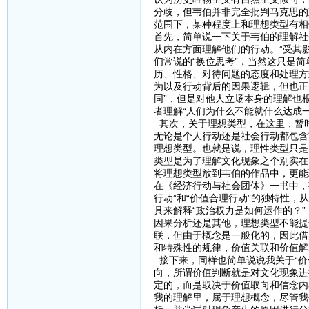
分歧，但韦伯并非完全批判马克思的
范围下，某种程度上和理想类型有相
首先，简单说一下关于韦伯的理解社
从内在方面理解他们的行动。”受其
们常说的“换位思考”，当然这只是
历、性格、对待问题的态度和处理方
为以及行动背后的因果逻辑，但也正因
同”，但是对他人立场本身的理解也
者理解“人们为什么不能就什么达成一
其次，关于理想类型，在这里，暂
无论是个人行动还是社会行动都包含
理想类型。也就是说，理性类型只是
类型是为了理解文化现象之个别实在
将理想类型放到韦伯的作品中，更能
在《经济行动与社会团体》一书中，
行动”和“价值合理行动”的独特性
具来解释“政治权力是如何运作的？
因果分析还是其他，理想类型不能提
联，但由于概念是一般化的，因此借
和特殊性的规律，价值关联和价值解
接下来，同样也简单说说我关于“价
向，所谓价值判断就是对文化现象进
定的，而是取决于价值取向和信念内
我的理解里，属于理想概念，尽管我