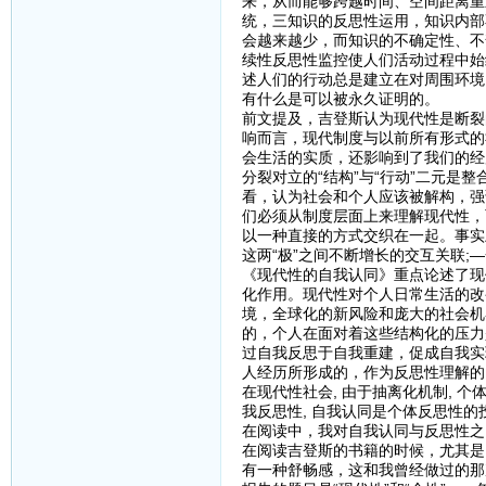
来，从而能够跨越时间、空间距离重
统，三知识的反思性运用，知识内部
会越来越少，而知识的不确定性、不
续性反思性监控使人们活动过程中始
述人们的行动总是建立在对周围环境
有什么是可以被永久证明的。
前文提及，吉登斯认为现代性是断裂
响而言，现代制度与以前所有形式的
会生活的实质，还影响到了我们的经
分裂对立的“结构”与“行动”二元
看，认为社会和个人应该被解构，强
们必须从制度层面上来理解现代性，
以一种直接的方式交织在一起。事实上，现代性的
这两“极”之间不断增长的交互关联
《现代性的自我认同》重点论述了现
化作用。现代性对个人日常生活的改
境，全球化的新风险和庞大的社会机
的，个人在面对着这些结构化的压力
过自我反思于自我重建，促成自我实
人经历所形成的，作为反思性理解的
在现代性社会, 由于抽离化机制, 
我反思性, 自我认同是个体反思性
在阅读中，我对自我认同与反思性之
在阅读吉登斯的书籍的时候，尤其是
有一种舒畅感，这和我曾经做过的那