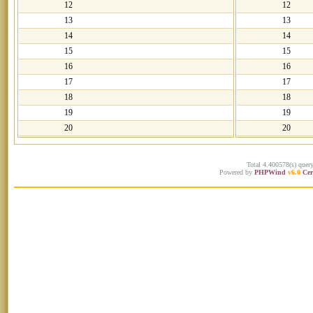
12
12
13
13
14
14
15
15
16
16
17
17
18
18
19
19
20
20
Total 4.400578(s) quer
Powered by
PHPWind
v6.0
Cer