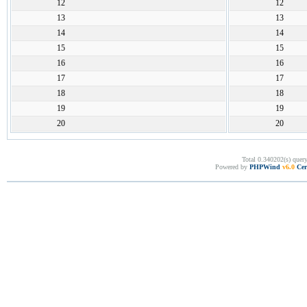
12
12
13
13
14
14
15
15
16
16
17
17
18
18
19
19
20
20
Total 0.340202(s) quer
Powered by
PHPWind
v6.0
Cer