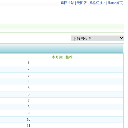
返回主站
|
无图版
|
风格切换
|
Home首页
本月热门推荐
1
2
3
4
5
6
7
8
9
10
11