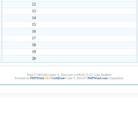
12
13
14
15
16
17
18
19
20
Total 0.700125(s) query 4, Time now is:08-06 15:27, Gzip disabled
Powered by
PHPWind
v6.0
Certificate
Code © 2003-07
PHPWind.com
Corporation