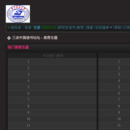
»
您尚未
登录
注册
|
返回主站
|
研究生读书
|
推荐
|
搜索
|
社区服务
|
帮助
|
订
三农中国读书论坛
»
推荐主题
热门推荐主题
今日热门推荐
1
1
2
2
3
3
4
4
5
5
6
6
7
7
8
8
9
9
10
10
11
11