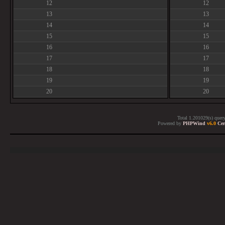
12
12
13
13
14
14
15
15
16
16
17
17
18
18
19
19
20
20
Total 1.201029(s) quer
Powered by
PHPWind
v6.0
Cer