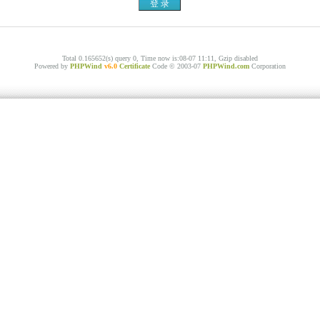
Total 0.165652(s) query 0, Time now is:08-07 11:11, Gzip disabled
Powered by
PHPWind
v6.0
Certificate
Code © 2003-07
PHPWind.com
Corporation