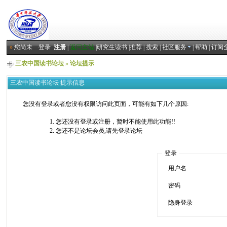
»
您尚未
登录
注册
|
返回主站
|
研究生读书
|
推荐
|
搜索
|
社区服务
|
帮助
|
订阅
三农中国读书论坛
» 论坛提示
三农中国读书论坛 提示信息
您没有登录或者您没有权限访问此页面，可能有如下几个原因:
您还没有登录或注册，暂时不能使用此功能!!
您还不是论坛会员,请先登录论坛
登录
用户名
密码
隐身登录