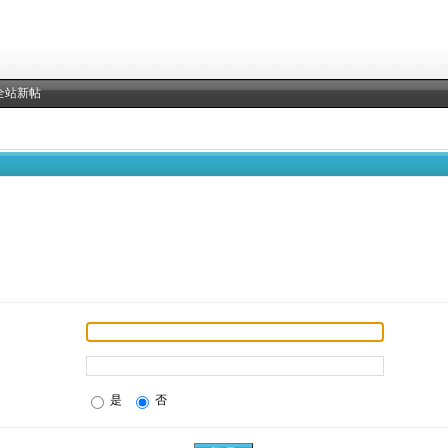
全站新帖
是
否