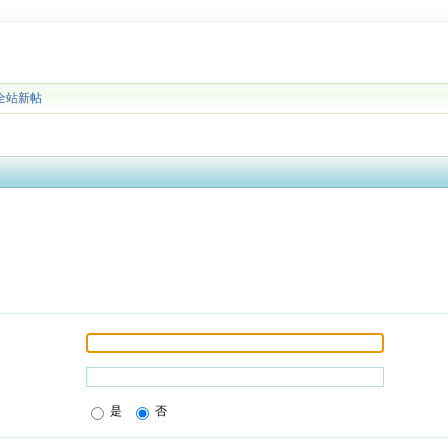
全站新帖
是
否