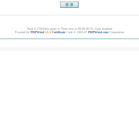
Total 0.176916(s) query 0, Time now is:08-09 00:35, Gzip disabled
Powered by
PHPWind
v6.0
Certificate
Code © 2003-07
PHPWind.com
Corporation