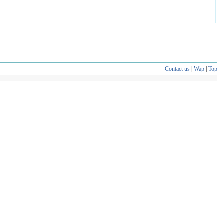
Contact us
|
Wap
|
Top