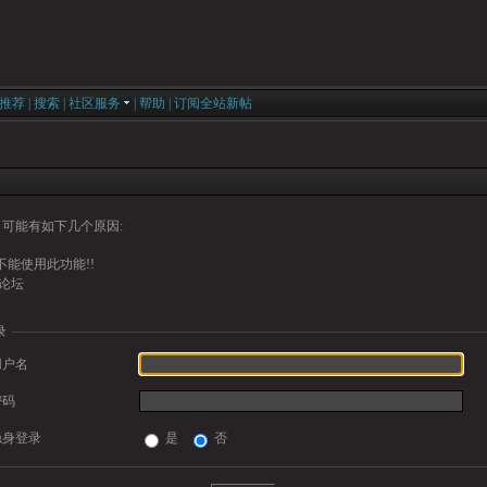
推荐
|
搜索
|
社区服务
|
帮助
|
订阅全站新帖
可能有如下几个原因:
能使用此功能!!
论坛
录
用户名
密码
隐身登录
是
否