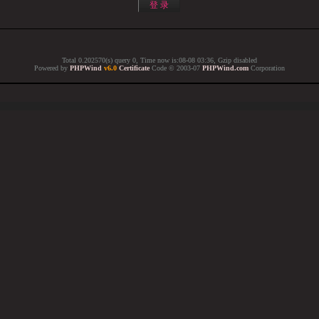
Total 0.202570(s) query 0, Time now is:08-08 03:36, Gzip disabled
Powered by
PHPWind
v6.0
Certificate
Code © 2003-07
PHPWind.com
Corporation