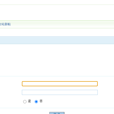
全站新帖
是
否