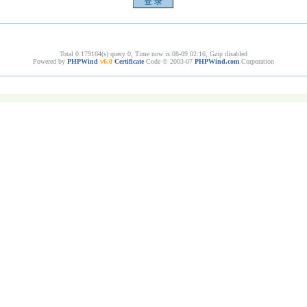
Total 0.179164(s) query 0, Time now is:08-09 02:16, Gzip disabled
Powered by
PHPWind
v6.0
Certificate
Code © 2003-07
PHPWind.com
Corporation