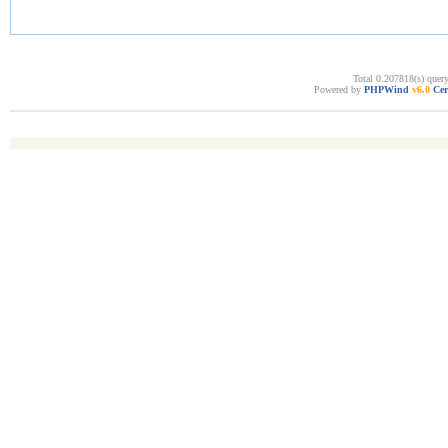
Total 0.207818(s) quer
Powered by
PHPWind
v6.0
Cer