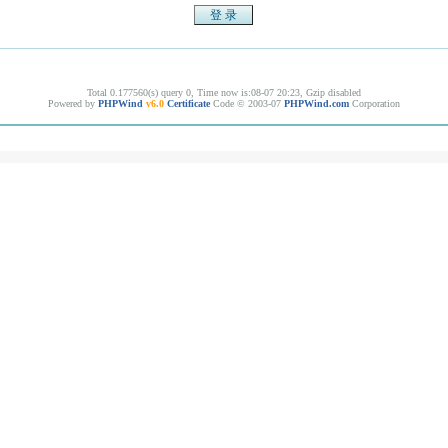
Total 0.177560(s) query 0, Time now is:08-07 20:23, Gzip disabled
Powered by
PHPWind
v6.0
Certificate
Code © 2003-07
PHPWind.com
Corporation