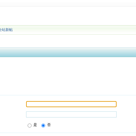
全站新帖
是
否