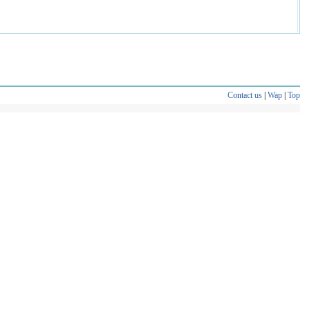
Contact us
|
Wap
|
Top