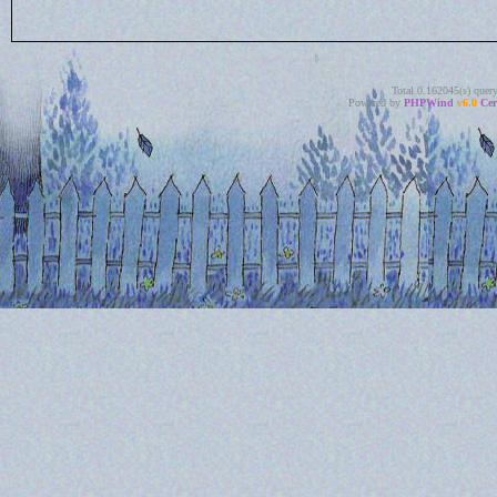
Total 0.162045(s) quer
Powered by
PHPWind
v6.0
Cer