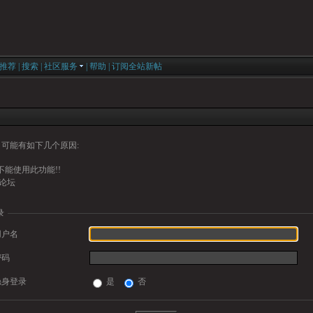
推荐
|
搜索
|
社区服务
|
帮助
|
订阅全站新帖
可能有如下几个原因:
能使用此功能!!
论坛
录
用户名
密码
隐身登录
是
否