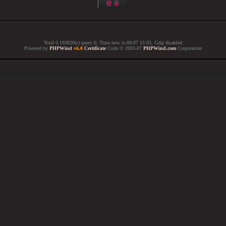
Total 0.193820(s) query 0, Time now is:08-07 15:03, Gzip disabled
Powered by
PHPWind
v6.0
Certificate
Code © 2003-07
PHPWind.com
Corporation