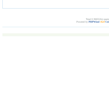
Total 0.366552(s) quer
Powered by
PHPWind
v6.0
Cer