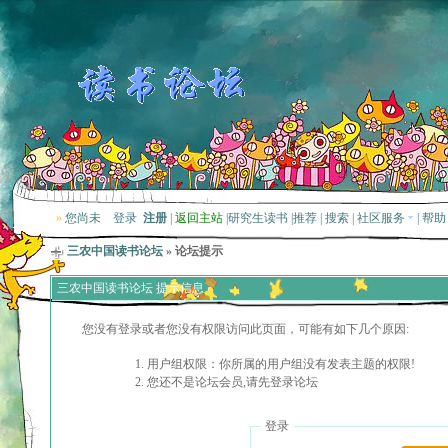
»
您尚未
登录
注册
|
返回主站
|
研究生读书
|
推荐
|
搜索
|
社区服务
|
帮助
三农中国读书论坛
» 论坛提示
三农中国读书论坛 提示信息
您没有登录或者您没有权限访问此页面，可能有如下几个原因:
用户组权限：你所属的用户组没有发表主题的权限!
您还不是论坛会员,请先登录论坛
登录