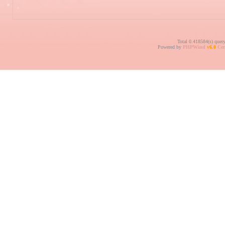
Total 0.418584(s) quer
Powered by
PHPWind
v6.0
Cer