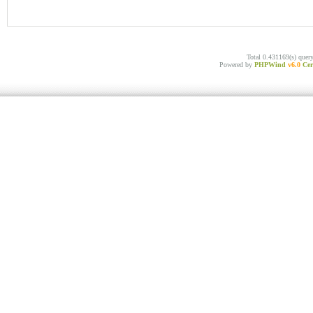
Total 0.431169(s) quer
Powered by
PHPWind
v6.0
Cer