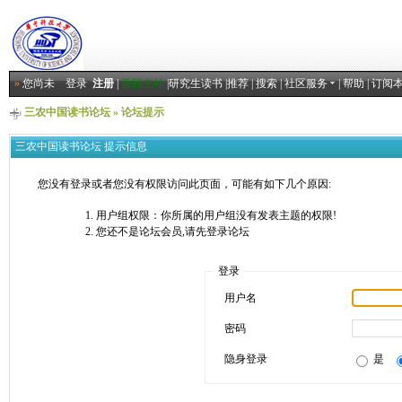
»
您尚未
登录
注册
|
返回主站
|
研究生读书
|
推荐
|
搜索
|
社区服务
|
帮助
|
订阅
三农中国读书论坛
» 论坛提示
三农中国读书论坛 提示信息
您没有登录或者您没有权限访问此页面，可能有如下几个原因:
用户组权限：你所属的用户组没有发表主题的权限!
您还不是论坛会员,请先登录论坛
登录
用户名
密码
隐身登录
是