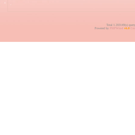
Total 1.203149(s) quer
Powered by
PHPWind
v6.0
Cer