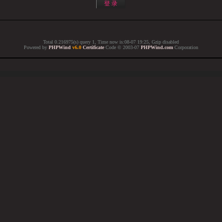
Total 0.216975(s) query 1, Time now is:08-07 19:25, Gzip disabled
Powered by
PHPWind
v6.0
Certificate
Code © 2003-07
PHPWind.com
Corporation