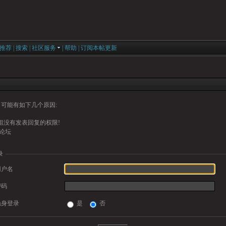
推荐
|
搜索
|
社区服务
|
帮助
|
订阅本帖更新
可能有如下几个原因:
组没有发表回复的权限!
论坛
录
用户名
密码
隐身登录
是
否