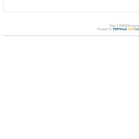
Total 1.003633(s) quer
Powered by
PHPWind
v6.0
Cer