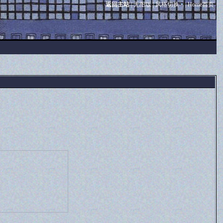
返回主站
|
无图版
|
风格切换
|
Home首页