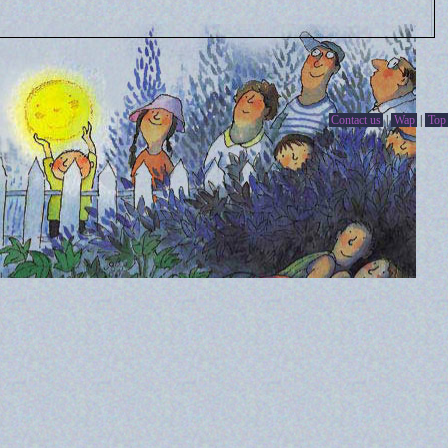
Contact us
|
Wap
|
Top