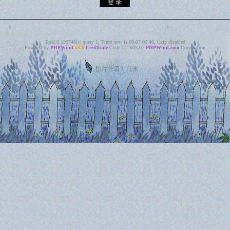
Total 0.195746(s) query 1, Time now is:08-07 00:46, Gzip disabled
Powered by
PHPWind
v6.0
Certificate
Code © 2003-07
PHPWind.com
Corporation