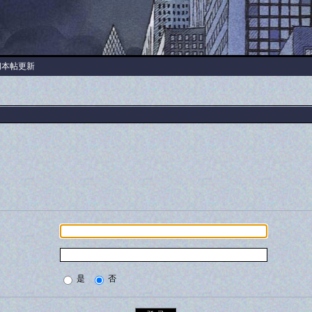
阅本帖更新
是
否