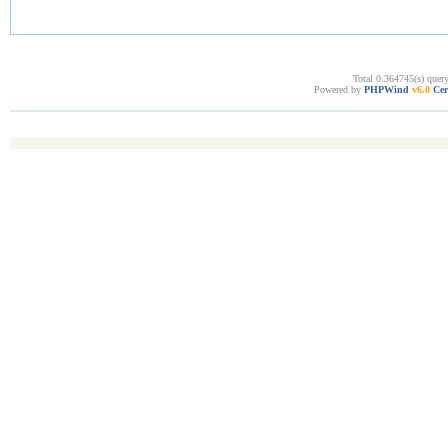
Total 0.364745(s) quer
Powered by
PHPWind
v6.0
Cer