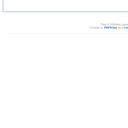
Total 0.218844(s) quer
Powered by
PHPWind
v6.0
Cer