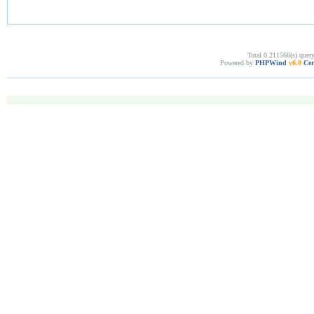
Total 0.211566(s) quer
Powered by
PHPWind
v6.0
Cer